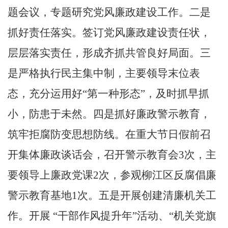
题会议，专题研究党风廉政建设工作。二是
抓好责任落实。签订党风廉政建设责任状，
层层落实责任，形成齐抓共管良好局面。三
是严格执行民主集中制，主要领导末位表
态，充分运用好
“
第一种形态
”
，及时抓早抓
小，防患于未然
。四是抓好廉政警示教育，
筑牢拒腐防变思想防线。在重大节日假前召
开集体廉政谈话会，
召开警示教育会
3
次，
主
要领导上廉政党课
2
次，参观柳江区反腐倡廉
警示教育基地
1
次。五是开展创建清廉机关工
作。开展
“
干部作风提升年
”
活动、
“
机关党旗