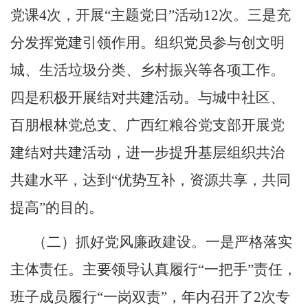
党课
4
次，开展
“
主题党日
”
活动
12
次。三是充
分发挥党建引领作用。组织党员参与创文明
城、生活垃圾分类、乡村振兴等各项工作。
四是积极开展结对共建活动。与城中社区、
百朋根林党总支、广西红粮谷党支部开展党
建结对共建活动，进一步提升基层组织共治
共建水平，达到
“
优势互补，资源共享，共同
提高
”
的目的。
（
二）抓好党风廉政建设。
一是严格落实
主体责任。主要领导认真履行
“
一把手
”
责任，
班子成员履行
“
一岗双责
”
，年内召开了
2
次专