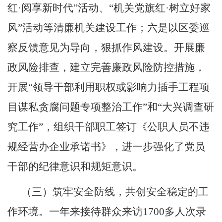
红
·
阅享新时代
”
活动、
“
机关党旗红
·
树立好家
风
”
活动等清廉机关建设工作；六是以区委巡
察反馈意见为导向，狠抓作风建设。开展廉
政风险排查，
建立
完善廉政风险防控措施，
开展
“
领导干部利用职权或影响力插手工程项
目谋私贪腐问题专项整治工作
”
和
“
大兴调查研
究工作
”
，组织干部职工签订《公职人员不违
规经营办企业承诺书》，进一步强化了党员
干部的纪律意识和规矩意识。
（三）筑牢安全防线，共创安全稳定的工
作环境。
一年来接待群众来访
1700
多人次录