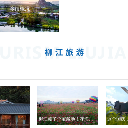
乡镇概况
柳江藏了个宝藏地！花海邂逅热气球，浪漫又出片