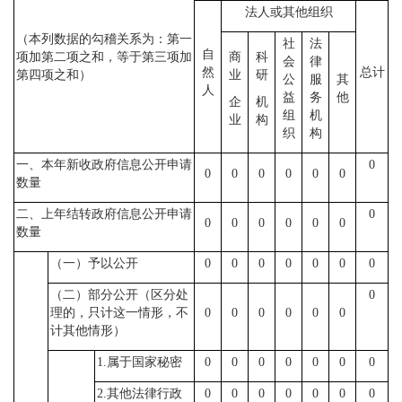
法人或其他组织
（本列数据的勾稽关系为：第一
社
法
自
项加第二项之和，等于第三项加
商
科
会
律
然
总计
第四项之和）
业
研
公
服
其
人
益
务
他
企
机
组
机
业
构
织
构
一、本年新收政府信息公开申请
0
0
0
0
0
0
0
数量
二、上年结转政府信息公开申请
0
0
0
0
0
0
0
数量
（一）予以公开
0
0
0
0
0
0
0
（二）部分公开（区分处
0
理的，只计这一情形，不
0
0
0
0
0
0
计其他情形）
1.属于国家秘密
0
0
0
0
0
0
0
2.其他法律行政
0
0
0
0
0
0
0