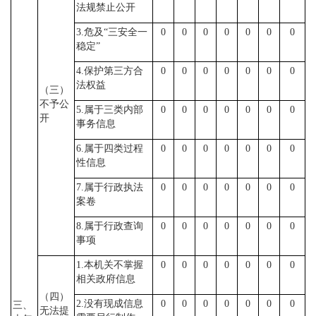
法规禁止公开
3.危及“三安全一
0
0
0
0
0
0
0
稳定”
4.保护第三方合
0
0
0
0
0
0
0
法权益
（三）
不予公
5.属于三类内部
0
0
0
0
0
0
0
开
事务信息
6.属于四类过程
0
0
0
0
0
0
0
性信息
7.属于行政执法
0
0
0
0
0
0
0
案卷
8.属于行政查询
0
0
0
0
0
0
0
事项
1.本机关不掌握
0
0
0
0
0
0
0
相关政府信息
（四）
2.没有现成信息
0
0
0
0
0
0
0
三、
无法提