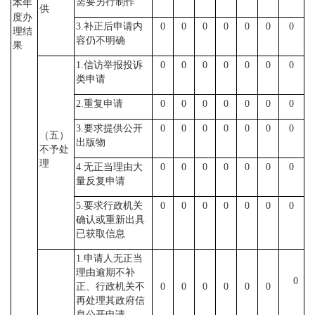
需要另行制作
本年
供
度办
3.补正后申请内
0
0
0
0
0
0
0
理结
容仍不明确
果
1.信访举报投诉
0
0
0
0
0
0
0
类申请
2.重复申请
0
0
0
0
0
0
0
3.要求提供公开
0
0
0
0
0
0
0
（五）
出版物
不予处
理
4.无正当理由大
0
0
0
0
0
0
0
量反复申请
5.要求行政机关
0
0
0
0
0
0
0
确认或重新出具
已获取信息
1.申请人无正当
理由逾期不补
0
正、行政机关不
0
0
0
0
0
0
再处理其政府信
息公开申请