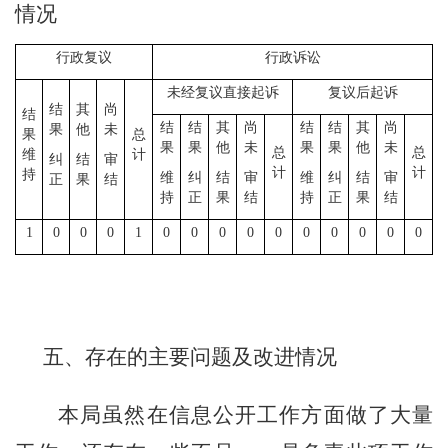
情况
行政复议
行政诉讼
未经复议直接起诉
复议后起诉
结
其
尚
结
结
结
其
尚
结
结
其
尚
果
他
未
果
总
果
果
他
未
果
果
他
未
总
总
维
计
纠
结
审
计
计
持
维
纠
结
审
维
纠
结
审
正
果
结
持
正
果
结
持
正
果
结
1
0
0
0
1
0
0
0
0
0
0
0
0
0
0
五、存在的主要问题及改进情况
本
局
虽然在信息公开工作方面做了大量