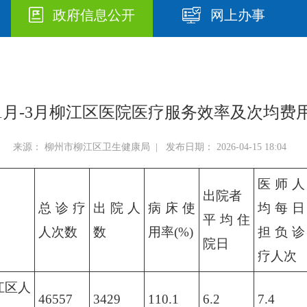
政府信息公开
网上办事
6年1月-3月柳江区医院医疗服务效率及次均费
来源： 柳州市柳江区卫生健康局 | 发布日期： 2026-04-15 18:04
医师人
出院者
总诊疗
出院人
病床使
均每日
平均住
人次数
数
用率(%)
担负诊
院日
疗人次
江区人
46557
3429
110.1
6.2
7.4