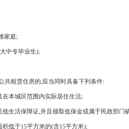
难家庭;
大中专毕业生);
公共租赁住房的
,
应当同时具备下列条件:
且在本城区范围内实际居住生活;
民低生活保障证,并且领取低保金或属于民政部门
面积低于
15
平方米的(含
15
平方米);