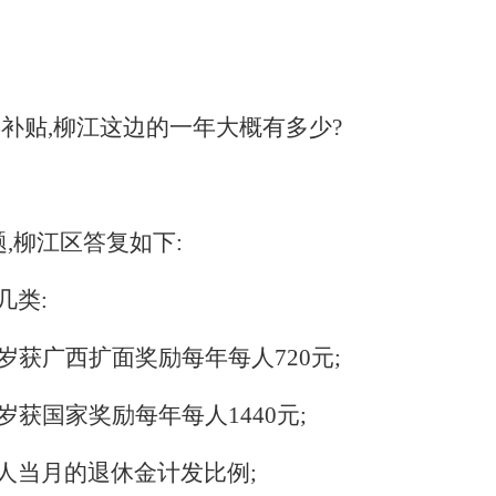
补贴,柳江这边的一年大概有多少?
,柳江区答复如下:
几类:
岁获广西扩面奖励每年每人
720
元;
岁获国家奖励每年每人
1440
元;
人当月的退休金计发比例;