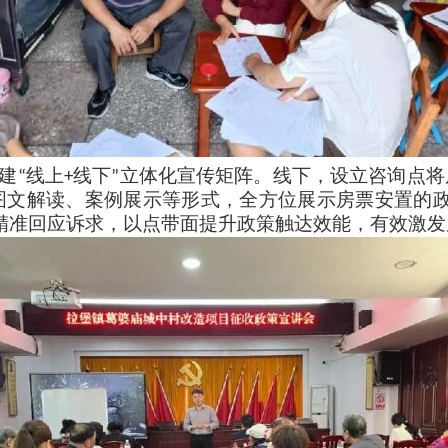
建
线上
线下
立体化宣传矩阵。线下，设立咨询点将
“
+
”
图文解读、案例展示等形式，全方位展示房票安置的
精准回应诉求，以点带面提升政策触达效能，有效激发