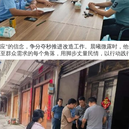
争分夺秒推进改造工作
应
的信念，
。晨曦微露时，他
”
伸至群众需求的每个角落，用脚步丈量民情，以行动践