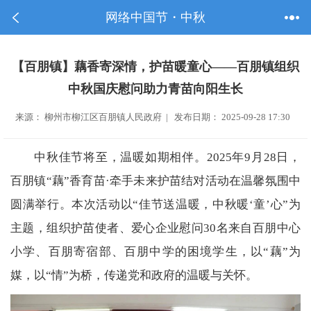
网络中国节・中秋
【百朋镇】藕香寄深情，护苗暖童心——百朋镇组织
中秋国庆慰问助力青苗向阳生长
来源： 柳州市柳江区百朋镇人民政府 | 发布日期： 2025-09-28 17:30
中秋佳节将至，温暖如期相伴。2025年9月28日，
百朋镇“藕”香育苗·牵手未来护苗结对活动在温馨氛围中
圆满举行。本次活动以“佳节送温暖，中秋暖‘童’心”为
主题，组织护苗使者、爱心企业慰问30名来自百朋中心
小学、百朋寄宿部、百朋中学的困境学生，以“藕”为
媒，以“情”为桥，传递党和政府的温暖与关怀。