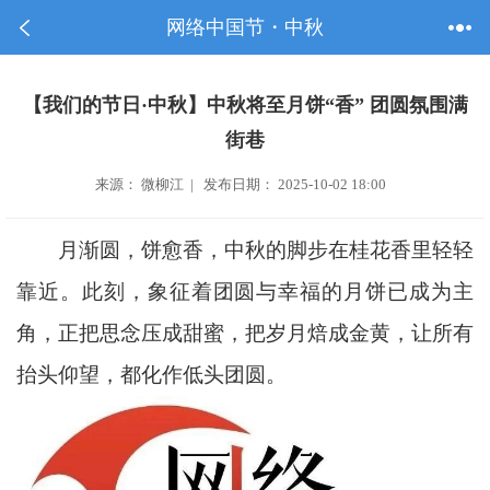
网络中国节・中秋
【我们的节日·中秋】中秋将至月饼“香” 团圆氛围满
街巷
来源： 微柳江 | 发布日期： 2025-10-02 18:00
月渐圆，饼愈香，中秋的脚步在桂花香里轻轻
靠近。此刻，象征着团圆与幸福的月饼已成为主
角，正把思念压成甜蜜，把岁月焙成金黄，让所有
抬头仰望，都化作低头团圆。