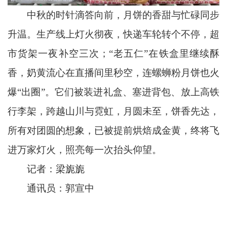
中秋的时针滴答向前，月饼的香甜与忙碌同步
升温。生产线上灯火彻夜，快递车轮转个不停，超
市货架一夜补空三次；“老五仁”在铁盒里继续酥
香，奶黄流心在直播间里秒空，连螺蛳粉月饼也火
爆“出圈”。它们被装进礼盒、塞进背包、放上高铁
行李架，跨越山川与霓虹，月圆未至，饼香先达，
所有对团圆的想象，已被提前烘焙成金黄，终将飞
进万家灯火，照亮每一次抬头仰望。
记者：梁旎旎
通讯员：郭宣中