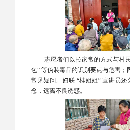
志愿者们以拉家常的方式与村民
包” 等伪装毒品的识别要点与危害
常见疑问。妇联 “桂姐姐” 宣讲
念，远离不良诱惑。