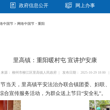
政府信息公开
网上办事
络中国节
>
网络中国节・重阳
里高镇：重阳暖村屯 宣讲护安康
来源： 柳州市柳江区里高镇人民政府 | 发布日期： 2025-10-29 18:00 |
阳节当天，里高镇平安法治办联合镇团委、妇联
综合宣传服务活动，为群众送上节日“安全礼”。