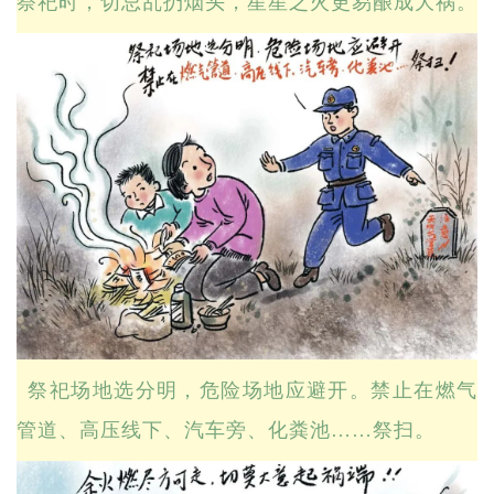
祭祀时，切忌乱扔烟头，星星之火更易酿成大祸。
祭祀场地选分明，危险场地应避开。禁止在燃气
管道、高压线下、汽车旁、化粪池……祭扫。