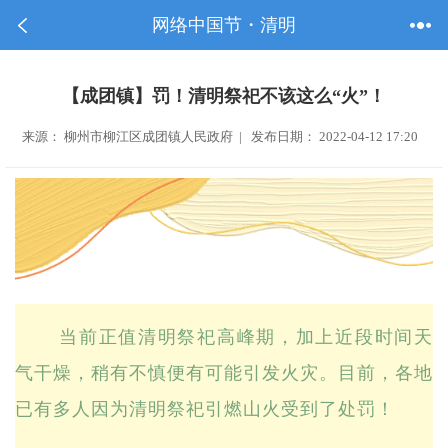
网络中国节・清明
【成团镇】罚！清明祭祀不该这么“火”！
来源： 柳州市柳江区成团镇人民政府 | 发布日期： 2022-04-12 17:20
当前正值清明祭祀高峰期，加上近段时间天
气干燥，稍有不慎便有可能引发火灾。目前，各地
已有多人因为清明祭祀引燃山火受到了处罚！