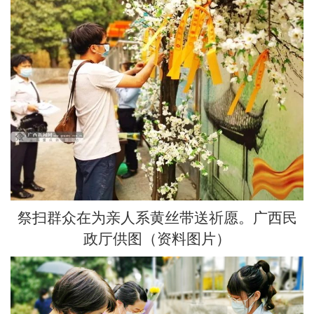
祭扫群众在为亲人系黄丝带送祈愿。广西民
政厅供图（资料图片）