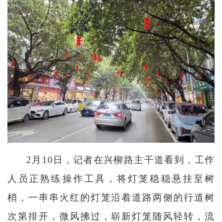
2月10日，记者在兴柳路主干道看到，工作
人员正熟练操作工具，将灯笼稳稳悬挂至树
梢，一串串火红的灯笼沿着道路两侧的行道树
次第排开，微风拂过，崭新灯笼随风轻转，流