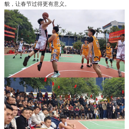
貌，让春节过得更有意义。