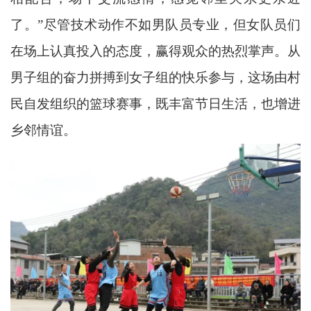
了。”尽管技术动作不如男队员专业，但女队员们
在场上认真投入的态度，赢得观众的热烈掌声。从
男子组的奋力拼搏到女子组的快乐参与，这场由村
民自发组织的篮球赛事，既丰富节日生活，也增进
乡邻情谊。