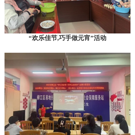
“欢乐佳节,巧手做元宵”活动