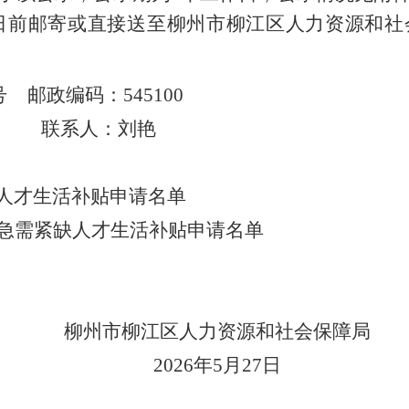
日
前邮寄或
直接送
至
柳州市
柳
江区
人力资源和社
号
邮政编码：
545
100
60
联系人：
刘艳
人才生活补贴申请名单
急需紧缺人才生活补贴申请名单
柳州市
柳
江区
人力资源和社会保障局
202
6
年
5
月
27
日