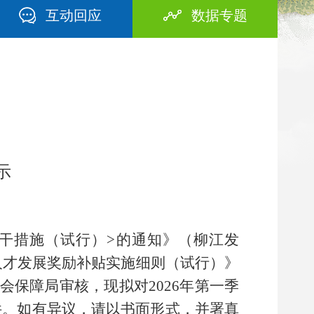
互动回应
数据专题
示
干措施
（
试行
）
>
的通知》（柳
江
发
人才发展奖励补贴实施细则（试行）
》
会保障局
审核，现拟对
202
6
年
第
一
季
件。如有异议，请以书面形式，并署真