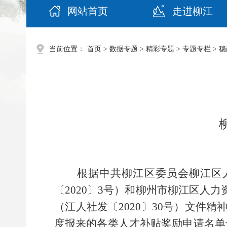
网站首页
走进柳江
当前位置：
首页
>
数据专题
>
精彩专题
>
专题专栏
>
稳
根据中共
柳江区委员会
柳
江区
〔
2020
〕
3
号）和
柳州市
柳
江区
人力
（
江
人社
发
〔
202
0
〕
30
号）文件精
度
报来的
各类
人才补
贴奖励
申请名单