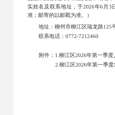
实姓名及联系地址，于
202
6
年
6
月
3
准
；
邮寄的以邮戳为准
。
）
地址：
柳州市
柳江区瑞龙路
125
联系电话：
0772-
72124
附件：
1.
柳江区
202
6
年第
一
季度
2.
柳江区
202
6
年第
一
季度