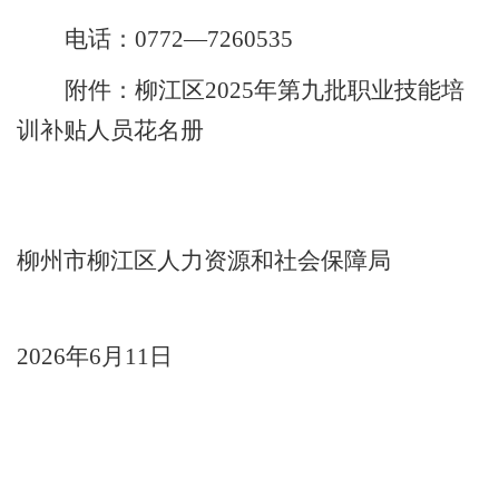
电话：
0772—7260535
附件：柳江区
2025
年第
九
批职业技能培
训补贴人员花名册
柳州市柳江区人力资源和社会保障局
2026
年
6
月
11
日