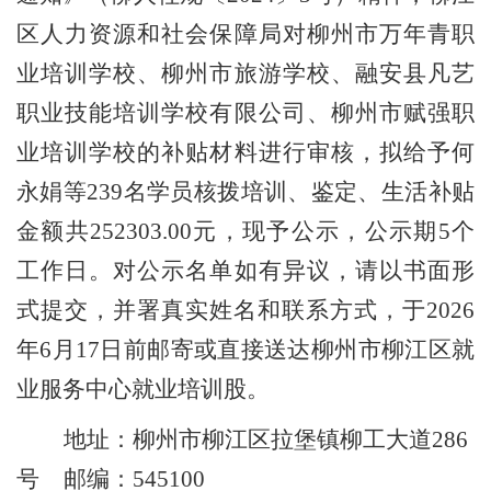
区人力资源和社会保障局对柳州市万年青职
业培训学校、
柳州市旅游学校、融安县凡艺
职业技能培训学校有限公司、柳州市赋强职
业培训学校
的补贴材料进行审核，拟给予
何
永娟
等
239
名学员核拨培训、
鉴定、生活
补贴
金额共
252303.00
元，现予公示，公示期
5
个
工作日。对公示名单如有异议，请以书面形
式提交，并署真实姓名和联系方式，于
202
6
年
6
月
17
日前邮寄或直接送达柳州市柳江区就
业服务中心就业培训股。
地址：柳州市柳江区拉堡镇柳工大道
286
号
邮编：
545100