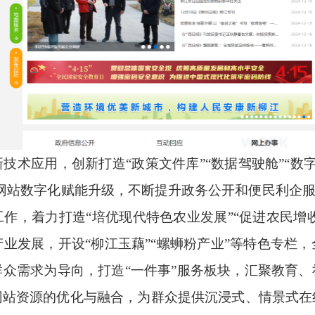
新技术应用，创新打造
“
政策文件库
”“
数据驾驶舱
”“
数
网站数字化赋能升级，不断提升政务公开和便民利企
工作，着力打造
“
培优现代特色农业发展
”“
促进农民增
产业发展，开设
“
柳江玉藕
”“
螺蛳粉产业
”
等特色专栏，
群众需求为导向，打造
“
一件事
”
服务板块，汇聚教育、
网站资源的优化与融合，为群众提供沉浸式、情景式在