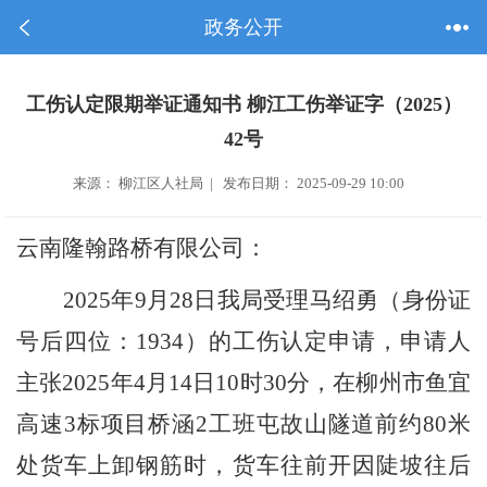
政务公开
工伤认定限期举证通知书 柳江工伤举证字（2025）
42号
来源： 柳江区人社局 | 发布日期： 2025-09-29 10:00
云南隆翰路桥
有限公司
：
2025
年
9
月
28
日我局受理
马绍勇
（身份证
号后四位：
1934
）的工伤认定申请
，
申请人
主张
2025
年
4
月
14
日
10
时
30
分，在柳州
市
鱼宜
高速
3
标项目
桥涵
2
工班屯故山隧道前约
80
米
处货车上卸钢筋时，货车往前开因陡坡往后