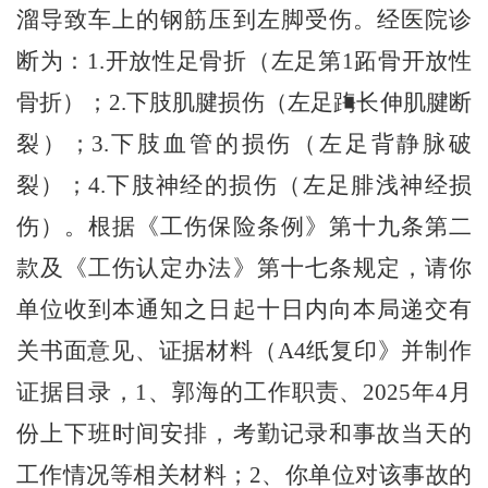
溜导致车上的钢筋压到左脚受伤
。经医院诊
断为：
1.
开放性足骨折（左足第
1
跖骨开放性
骨折）；
2.
下肢肌腱损伤（左足
踇
长伸肌腱断
裂）；
3.
下肢血管的损伤（左足背静脉破
裂）；
4.
下肢神经的损伤（左足腓浅神经损
伤）。根据《工伤保险条例》第十九条第二
款及《工伤认定办法》第十七条规定，请你
单位收到本通知之日起十日内向本局递交有
关书面意见、证据材料（
A4
纸复印》并制作
证据目录，
1
、郭海的工作职
责
、
2025
年
4
月
份上下班时间安排，考勤记录和事故当天的
工作情况等相关材料
；
2
、你单位对该事故的