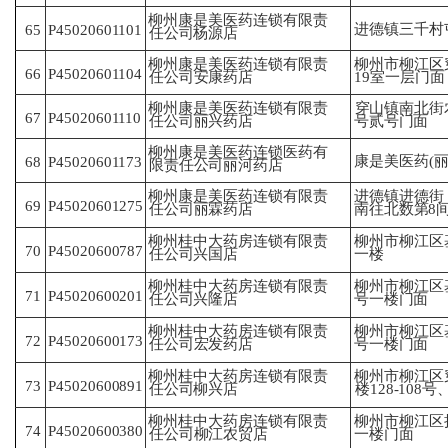
柳州康是美医药连锁有限责
进德镇三千村
P45020601101
65
任
公司杨源店
柳州康是美医药连锁有限责
柳州市柳江区穿
P45020601104
66
任
公司安康药店
19
室一层门面
柳州康是美医药连锁有限责
穿山镇南北街
P45020601110
67
任
公司丽兴药店
号
贰号门面
柳州康是美医药连锁医药有
康是美医药(丽
P45020601173
68
限
责任公司丽河药店
柳州康是美医药连锁有限责
进德镇进德街
P45020601275
69
任
公司丽霖药店
南
往北数第8
柳州桂中大药房连锁有限责
柳州市柳江区
70
P45020600787
任
公司兴国店
一
楼
柳州桂中大药房连锁有限责
柳州市柳江区
71
P45020600201
任
公司兴隆店
号
一楼门面
柳州桂中大药房连锁有限责
柳州市柳江区
P45020600173
72
任
公司宏发药店
号
一楼门面
柳州市柳江区穿
柳州桂中大药房连锁有限责
P45020600891
73
楼
128-108号
任
公司柳兴店
柳州桂中大药房连锁有限责
柳州市柳江区
74
P45020600380
任
公司柳江农贸店
一
楼门面