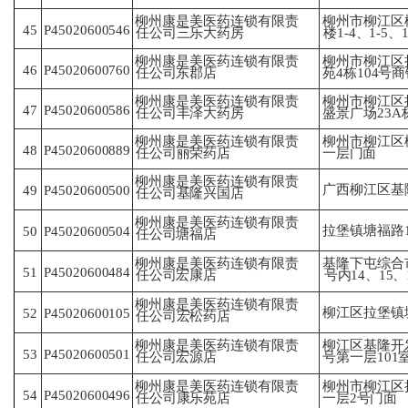
柳州康是美医药连锁有限责
柳州市柳江区
45
P45020600546
任
公司三乐大药房
楼
1-4、1-5、
柳州市柳江区
柳州康是美医药连锁有限责
46
P45020600760
苑
4栋104号
任
公司东郡店
柳州康是美医药连锁有限责
柳州市柳江区
47
P45020600586
任
公司丰泽大药房
盛
景广场23A栋
柳州康是美医药连锁有限责
柳州市柳江区柳
48
P45020600889
任
公司丽荣药店
一
层门面
柳州康是美医药连锁有限责
广西柳江区基
49
P45020600500
任
公司基隆兴国店
柳州康是美医药连锁有限责
拉堡镇塘福路
50
P45020600504
任
公司塘福店
柳州康是美医药连锁有限责
基隆下屯综合市
51
P45020600484
任
公司宏康店
号
内14、15
柳州康是美医药连锁有限责
柳江区拉堡镇
P45020600105
52
任
公司宏松药店
柳州康是美医药连锁有限责
柳江区基隆开
P45020600501
53
任
公司宏源店
号
第一层101
柳州康是美医药连锁有限责
柳州市柳江区
54
P45020600496
任
公司康乐苑店
一
层2号门面