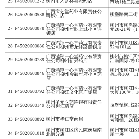
柳州市大参林新城药店
P45020601272
25
市
场1楼二期通
广西宝芝堂药业有限责任公
柳堡路南二街
26
P45020600538
司
柳江店
广西鸿翔一心堂药业有限责
柳州市柳邕路3
27
P45020600078
任
公司柳州华韵上城小区连
元
20-21号（
锁店
柳州市柳江区
广西鸿翔一心堂药业有限责
28
P45020600086
52
号101室
任
公司柳州市龙怀路连锁店
柳州市柳江区
广西鸿翔一心堂药业有限责
29
P45020600789
汇南国际7栋1
任
公司柳州新兴药店
广西鸿翔一心堂药业有限责
柳州市柳江区柳
30
P45020600846
任
公司柳州金御华府小区药
栋
1楼109、1
店
柳州市柳江区
广西鸿翔一心堂药业有限责
31
P45020600792
大
厦106号、
任
公司柳江文化宫广场店
柳州圣元医药连锁有限责任
拉堡镇柳北路2
P45020600149
32
公
司柳江药店
柳州市柳邕路3
柳州市华仁堂药房
33
P45020600892
号
商铺、26栋
柳州市柳江区济民陈药店南
柳州市柳江区
P45020601018
34
北
街分店
屋
一层