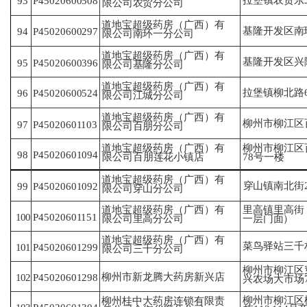
拉堡镇农贸东
93
P45020600508
限
公司农贸分公司
道地宝超级药房（广西）有
基隆开发区南环
94
P45020600297
限
公司南环一分公司
道地宝超级药房（广西）有
基隆开发区兴隆
95
P45020600396
限
公司基隆分公司
道地宝超级药房（广西）有
拉堡镇柳北路
96
P45020600524
限
公司江城分公司
道地宝超级药房（广西）有
柳州市柳江区
P45020601103
97
限
公司百朋分公司
道地宝超级药房（广西）有
柳州市柳江区
P45020601094
98
限
公司百朋莲花小镇店
78
号一楼
道地宝超级药房（广西）有
穿山镇南北街2
P45020601092
99
限
公司穿山分公司
道地宝超级药房（广西）有
里高镇里高街
100
P45020601151
限
公司里高分公司
一层门面）
道地宝超级药房（广西）有
菜鸟驿站三千
101
P45020601299
限
公司三千分公司
柳州市柳江区
柳州市新龙腾大药房新兴店
102
P45020601298
兴
农场大市场79
柳州市柳江区柳
柳州桂中大药房连锁有限责