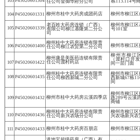
103
P45020601304
栋
113.114号
任
公司金御华府分公司
柳州市桂中大药房成团药店
柳州市柳江区成
104
P45020601331
老百姓大药房连锁（广西）
柳州市柳江区
105
P45020601339
有
限公司柳江基隆第二分公
号
101室
司
柳州桂中大药房连锁有限责
柳州市柳江区
106
P45020601400
任
公司柳江农贸第二分公司
柳州市柳江
柳州康是美医药连锁有限责
（渡
村口开
任
公司渡村药店
107
P45020601422
间一层
门面
柳州桂中大药房连锁有限责
柳州市柳江区
108
P45020601435
任
公司柳西新城二分公司
西
新城67栋1
间
柳州市柳江区
柳州市桂中大药房云溪四季店
109
P45020601432
路
289号云溪
商铺
柳州桂中大药房连锁有限责
柳州市柳江区
110
P45020601436
任
公司新兴农场分公司
兴
农场新兴农
柳州市桂中大药房百朋店
柳州市柳江区
111
P45020601433
道地宝超级药房（广西）有