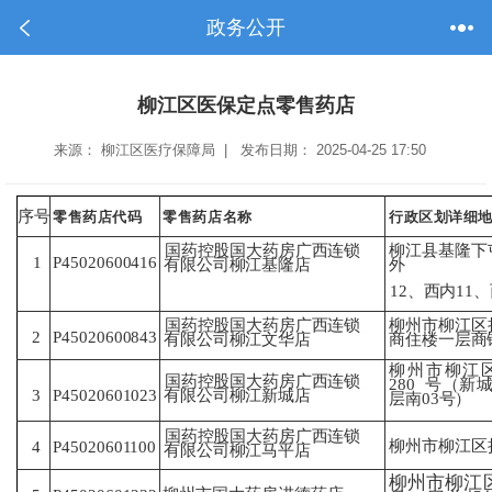
政务公开
柳江区医保定点零售药店
来源： 柳江区医疗保障局 | 发布日期： 2025-04-25 17:50
序号
零售药店代码
零售药店名称
行政区划详细
柳江县基隆下
国药控股国大药房广西连锁
1
P45020600416
外
有
限公司柳江基隆店
12、西内11
国药控股国大药房广西连锁
柳州市柳江区
2
P45020600843
有
限公司柳江文华店
商
住楼一层商
柳州市柳江
国药控股国大药房广西连锁
280
号（新城
有
限公司柳江新城店
3
P45020601023
层南03
号）
国药控股国大药房广西连锁
柳州市柳江区
P45020601100
4
有
限公司柳江马平店
柳州市柳江