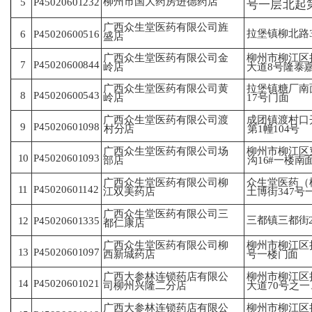
柳州市国大药房进德药店
P45020601232
5
号
一层北起
广西众生堂医药有限公司旌
拉堡镇柳北路
P45020600516
6
盛
店
广西众生堂医药有限公司金
柳州市柳江区
P45020600844
7
岭
店
大
道8号隆泰嘉
拉堡镇糖厂南
广西众生堂医药有限公司黄
8
P45020600543
17
号门面
岭
店
广西众生堂医药有限公司渡
成团镇渡村口
P45020601098
9
村
分店
第
1幢104号
广西众生堂医药有限公司场
柳州市柳江区
10
P45020601093
部
店
沟
16#一楼南
广西众生堂医药有限公司柳
众生堂医药（
11
P45020601142
江
双美药店
土
博街347号
广西众生堂医药有限公司三
三都镇三都街2
12
P45020601335
都
仁康店
广西众生堂医药有限公司柳
柳州市柳江区拉
13
P45020601097
西
新城药店
号
一楼门面
广西大参林连锁药店有限公
柳州市柳江区
14
P45020601021
司
柳州兴隆二分店
大
道70号之
广西大参林连锁药店有限公
柳州市柳江区