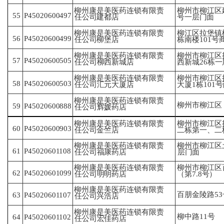
柳州康是美医药连锁有限责
柳州市柳江区
P45020600497
55
任
公司建都店
号
一层门面
柳州康是美医药连锁有限责
柳江区拉堡镇柳
56
P45020600499
任
公司柳堡店
栋
南楼101
柳州康是美医药连锁有限责
柳州市柳江区
P45020600505
57
任
公司柳西新城店
西
新城26栋一
柳州康是美医药连锁有限责
柳州市柳江区
58
P45020600503
任
公司汇元大厦店
大
厦1栋101
柳州康是美医药连锁有限责
柳州市柳江区
59
P45020600888
任
公司辉媛药店
柳州康是美医药连锁有限责
柳州市柳江区
60
P45020600903
任
公司金竺店
二
栋第一、二
柳州市柳江区
柳州康是美医药连锁有限责
61
P45020601108
层
门面
任
公司福康药店
柳州市柳江区
柳州康是美医药连锁有限责
P45020601099
62
（第
7.8号）
任
公司明明药店
柳州康是美医药连锁有限责
百朋金陵路5
P45020601107
63
任
公司兴浩店
柳州康是美医药连锁有限责
柳中路11号
P45020601102
64
任
公司宏佳药店