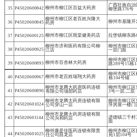
广西壮族自治
柳州市柳江区百益大药房
35
P45020600842
柳
堡路376号
柳州市柳江区老百姓兴隆大
柳州市基隆开
36
P45020600845
药
房
柳州市柳江区雨棠健美药店
拉堡镇柳东路8
P45020600125
37
柳州市济和医药有限公司柳
柳州市柳江区
38
P45020600925
江
店
一
层门面
柳州市柳江区
柳州市百杏林大药房
39
P45020600893
路
289号15栋
柳州市柳江区柳
柳州市老百姓瑞翔大药房
40
P45020600967
栋
104号铺
柳州市龙腾大药房医药连锁
柳州市柳江区穿
41
P45020600890
有
限公司场部药店
3
号一层.二层
柳州市龙腾大药房连锁有限
柳州市柳江区
P45020601024
42
公
司穿山一店
萍
房屋一楼门
柳州市龙腾大药房连锁有限
进德镇三千村
P45020601144
43
公
司兴和药店
面
柳州康是佳医药连锁有限责
柳州市柳江区
P45020601025
44
任
公司昌龙店
苑
1层104号