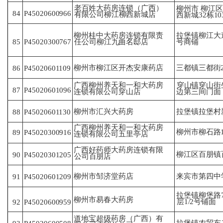
老百姓大药房连锁（广西）
柳州市 柳江区
84
P45020600966
有
限公司柳江柳西新城店
西
新城32栋10
拉堡镇柳江大道
柳州桂中大药房连锁有限责
85
P45020300767
号
商铺
任
公司柳江九曲名邸店
柳州市柳江区开杰安康药店
三都镇三都街2
P45020601109
86
广西柳州养天和一和大药房
穿山镇穿山街
P45020601096
87
连
锁有限公司穿山店
边
第三间门面
柳州市汇兴大药房
拉堡镇拉堡村
P45020601130
88
广西柳州养天和一和大药房
柳州市柳石路1
P45020300916
89
连
锁有限公司五里亭店
广西好药师大药房连锁有限
柳江区百朋镇
P45020301205
90
公
司百朋店
柳州市邹济堂药店
来宾市第四中
91
P45020601209
拉堡镇柳堡路7
柳州市易春大药房
层
1/2号铺面
92
P45020600959
道地宝超级药房（广西）有