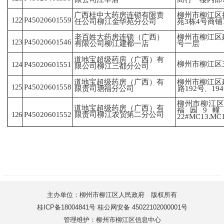
广西桂中大药房连锁有限责
柳州市柳江区
122
P45020601559
任
公司柳江金华苑分公司
苑
3栋4号商铺
柳州市柳江区
老百姓大药房连锁（广西）
123
P45020601546
号
一层
有
限公司柳江建都一店
道地宝超级药房（广西）有
柳州市柳江区
124
P45020601551
限
公司柳江三都分公司
道地宝超级药房（广西）有
柳州市柳江区
125
P45020601558
限
责司塘福分公司
路
192号、19
柳州市柳江区
道地宝超级药房（广西）有
福
园9幢
126
P45020601552
限
责司柳江农贸第二分公司
22#MC13.M
主办单位：柳州市柳江区人民政府 版权所有
桂ICP备18004841号 桂公网安备 45022102000001号
管理维护：柳州市柳江区信息中心