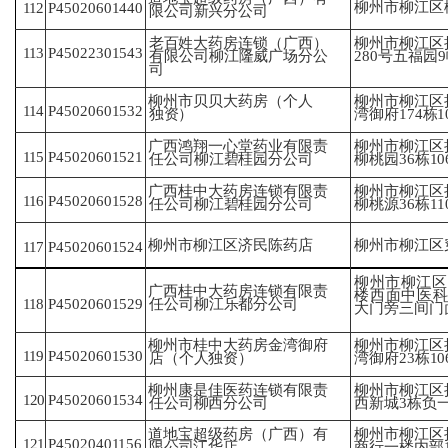
柳州市柳江区柳
112
P45020601440
限
公司新兴分公司
老百姓大药房连锁（广西）
柳州市柳江区
113
P45022301543
有
限公司柳江隆威广场分公
280
号五福园9
司
柳州市贝贝大药房（个人
柳州市柳江区
114
P45020601532
独
资）
湾
御府174栋
广西鸿翔一心堂药业有限责
柳州市柳江区
115
P45020601521
任
公司柳江碧桂园分公司
柳
桃园36栋10
广西桂中大药房连锁有限责
柳州市柳江区
116
P45020601528
任
公司柳江碧桂园分公司
柳
桃源36栋11
柳州市柳江区济民陈药店
柳州市柳江区
117
P45020601524
柳州市柳江区
广西桂中大药房连锁有限责
楼
西面中医
118
P45020601529
任
公司柳江乐都分公司
大门
旁三间门
柳州市柳江区
柳州市桂中大药房金湾御府
119
P45020601530
湾
御府23栋1
店
（个人独资）
柳州康是佳医药连锁有限责
柳州市柳江区
120
P45020601534
任
公司柳西分公司
西
新城3栋负一
道地宝超级药房（广西）有
柳州市柳江区
121
P45020401156
限
公司江华店
商
行一楼内部