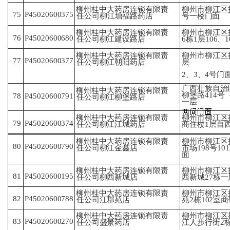
柳州桂中大药房连锁有限责
柳州市柳江区拉
P45020600375
75
任
公司柳江塘福路药店
号
一楼门面
柳州桂中大药房连锁有限责
柳州市柳江区
76
P45020600680
任
公司柳江建设路店
6
栋1层106、
柳州桂中大药房连锁有限责
柳州市柳江区
P45020600377
77
任
公司柳江朝阳药店
层
2、3、4号门
广西壮族自治
柳州桂中大药房连锁有限责
柳
堡路414号
P45020600791
78
任
公司柳江柳堡路店
一层
柳州桂中大药房连锁有限责
柳州市柳江区
79
P45020600374
任
公司柳江江城药店
商
住楼1层自
柳州桂中大药房连锁有限责
柳州市柳江区
80
P45020600790
任
公司柳江金鑫店
市
场198号1
面
柳州桂中大药房连锁有限责
柳州市柳江区
81
P45020600195
任
公司柳西新城店
西
新城27栋一层
柳州市柳江区
柳州桂中大药房连锁有限责
82
P45020600788
苑
2栋102室
任
公司江郡苑店
柳州桂中大药房连锁有限责
柳州市柳江区
83
P45020600270
任
公司盛景药店
江
人步行街2栋