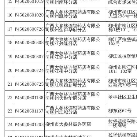
15
P45020601019
司
柳州南环分店
综
合市场68
柳州市柳江区
广西大参林连锁药店有限公
16
P45020601020
大
道298号一
司
柳州航岭分店
广西大参林连锁药店有限公
柳州市柳江区柳
17
P45020600726
司
柳州金御华府分店
栋
1楼101、1
广西大参林连锁药店有限公
柳江区拉堡镇
18
P45020600308
司
柳江兴隆分店
162
号
广西大参林连锁药店有限公
柳江区拉堡镇塘
19
P45020600307
司
柳江塘中分店
广西大参林连锁药店有限公
柳州市柳江区
20
P45020600724
司
柳江柳中分店
101、
102室
广西大参林连锁药店有限公
柳州市柳江区
21
P45020600725
司
柳江柳西新城分店
西
新城30栋一
广西大参林连锁药店有限公
翠林社区卫生
P45020601138
22
司
柳州天悦华府分店
广西大参林连锁药店有限公
柳东路62号
P45020601137
23
司
柳州江城分店
拉堡镇振兴路2
柳州市大参林振兴药店
P45020601203
24
一
楼商铺
拉堡镇柳堡路南