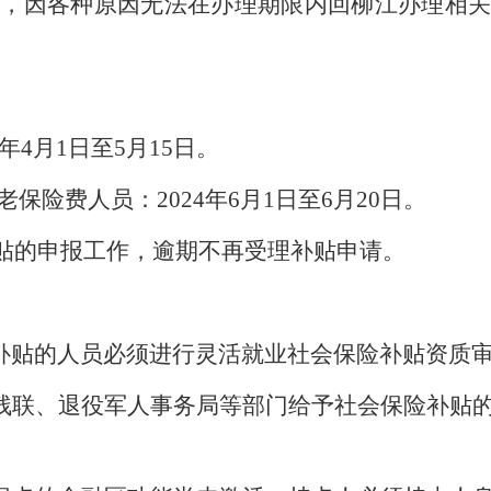
象，因各种原因无法在办理期限内回柳江办理相关
年
4
月
1
日至
5
月
15
日
。
老保险费人员
：
2024
年
6
月
1
日至
6
月
20
日。
贴的申报工作，逾期不再受理补贴申请
。
补贴的人员必须进行灵活就业社会保险补贴资质
残联、退役军人事务局等部门给予社会保险补贴