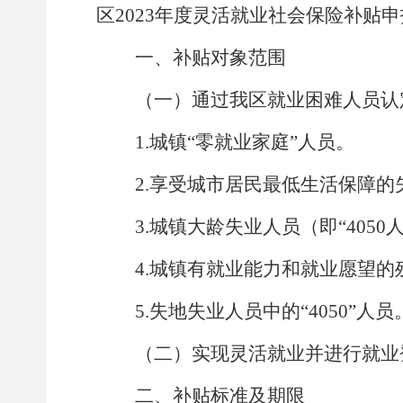
区
202
3
年度灵活就业社会保险补贴申
一、
补贴对象范围
（
一
）
通过我
区
就业困难人员认
1.
城镇
“
零就业家庭
”
人员。
2.
享受城市居民最低生活保障的
3.
城镇大龄失业人员
（
即
“4050
4.
城镇有就业能力和就业愿望的
5.
失地失业人员中的
“4050”
人员
（
二
）
实现灵活就业并进行就业
二
、
补贴标准及期限