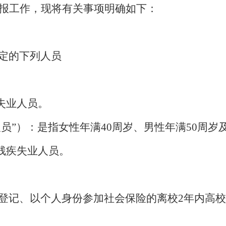
报工作，现将有关事项明确如下：
定的下列人员
失业人员。
人员
”
）：
是指女性年满
40
周岁、男性年满
50
周岁
残疾失业人员。
。
登记、以个人身份参加社会
保险
的离校
2
年内高校