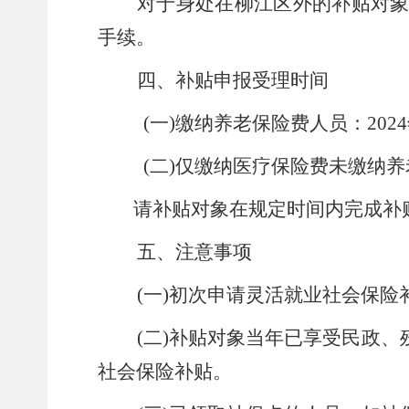
对于身处在柳江区外的补贴对
手续。
四、补贴申报受理时间
(
一
)
缴纳养老保险费人员
：
2024
(
二
)
仅缴纳医疗保险费未缴纳养
请补贴对象在规定时间内完成补
五、注意事项
(
一
)
初次申请灵活就业社会保险
(
二
)
补贴对象当年已享受民政、
社会保险
补
贴
。