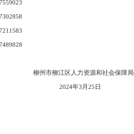
7559023
7302858
7211583
7489828
柳州市
柳江区人力资源和社会保障局
202
4
年
3
月
25
日