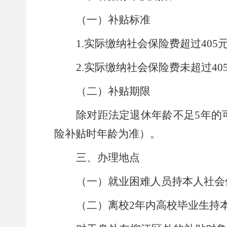
（
一
）
补贴标准
1.
实际缴纳社会保险费超过
405
2.
实际缴纳社会保险费未超过
40
（
二
）
补贴期限
除对距法定退休年龄不足
5
年的
险补贴时年龄为准
）
。
三、办理地点
（
一
）
就业困难人员持本人社会
（
二
）
离校
2
年内高校毕业生持