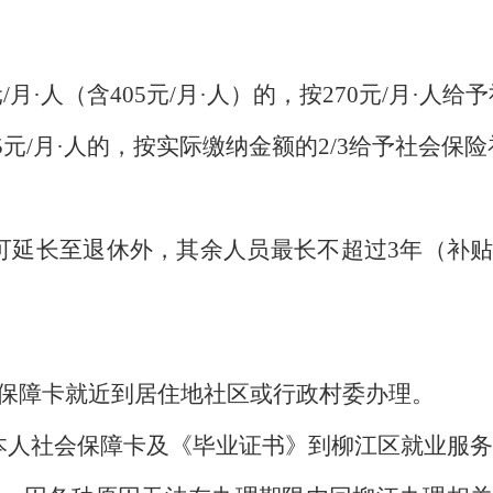
元
/
月
·
人
（
含
405
元
/
月
·
人
）
的，按
270
元
/
月
·
人给予
5
元
/
月
·
人的，按实际缴纳金额的
2/3
给予社会保险
可延长至退休外，其余人员最长不超过
3
年
（
补
保障卡就近到居住地社区或行政村委办理。
本人社会保障卡及《毕业证书》到柳江区就业服务