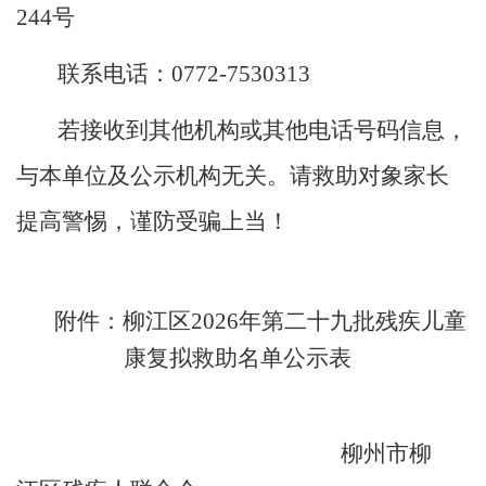
244
号
联系电话：
0772-7530313
若接收到其他机构或其他电话号码信息，
与本单位及公示机构无关。请救助对象家长
提高警惕，谨防受骗上当！
附件：
柳江
区
202
6
年
第
二十九
批
残疾儿童
康复
拟
救助名单
公示表
柳州市柳