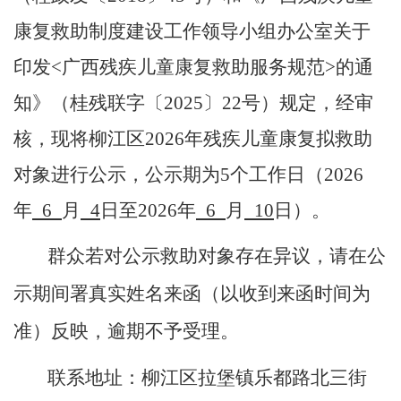
康复救助制度建设工作领导小组办公室关于
印发
<
广西残疾儿童康复救助服务规范
>
的通
知》（
桂残联字〔
202
5
〕
22
号
）
规定
，经审
核，现将柳江区
202
6
年
残疾儿童康复
拟
救助
对象进行公示，公示期为
5
个工作日（
202
6
年
6
月
4
日至
202
6
年
6
月
10
日）。
群众若对公示救助对象存在异议，请在公
示期间署真实姓名来函（以收到来函时间为
准）
反映
，逾期不予受理。
联系地址：柳江区拉堡镇乐都路
北三街