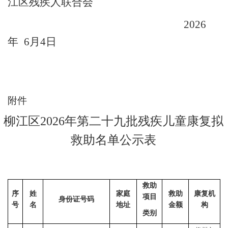
江区残疾人联合会
202
6
年
6
月
4
日
附件
柳江区
202
6
年
第二十九批
残疾儿童康复
拟
救助名单
公示表
救助
序
姓
家庭
救助
康复机
项目
身份证号码
号
名
地址
金额
构
类别