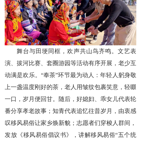
舞台与田埂同框，欢声共山鸟齐鸣。文艺表
演、拔河比赛、套圈游园等活动有序开展，老少互
动满是欢乐。“奉茶”环节最为动人：年轻人躬身敬
上一盏温度刚好的茶，老人用皱纹包裹笑意，轻啜
一口，岁月便回甘。随后，好媳妇、乖女儿代表轮
番分享孝老故事；知青代表追忆往昔岁月，由衷感
叹移风易俗让家乡焕新貌；志愿者们穿梭人群间，
发放《移风易俗倡议书》，讲解移风易俗“五个统