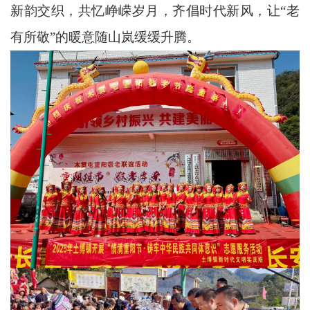
新韵交织，共忆峥嵘岁月，齐倡时代新风，让“老
有所敬”的暖意随山岚缓缓升腾。