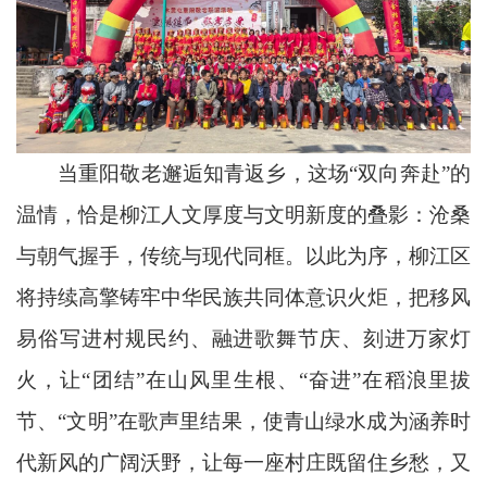
当重阳敬老邂逅知青返乡，这场“双向奔赴”的
温情，恰是柳江人文厚度与文明新度的叠影：沧桑
与朝气握手，传统与现代同框。以此为序，柳江区
将持续高擎铸牢中华民族共同体意识火炬，把移风
易俗写进村规民约、融进歌舞节庆、刻进万家灯
火，让“团结”在山风里生根、“奋进”在稻浪里拔
节、“文明”在歌声里结果，使青山绿水成为涵养时
代新风的广阔沃野，让每一座村庄既留住乡愁，又