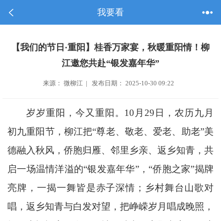
我要看
【我们的节日·重阳】桂香万家宴，秋暖重阳情！柳
江邀您共赴“银发嘉年华”
来源： 微柳江 | 发布日期： 2025-10-30 09:22
岁岁重阳，今又重阳。10月29日，农历九月
初九重阳节，柳江把“尊老、敬老、爱老、助老”美
德融入秋风，侨胞归雁、邻里乡亲、返乡知青，共
启一场温情洋溢的“银发嘉年华”，“侨胞之家”揭牌
亮牌，一揭一舞皆是赤子深情；乡村舞台山歌对
唱，返乡知青与白发对望，把峥嵘岁月唱成晚照，