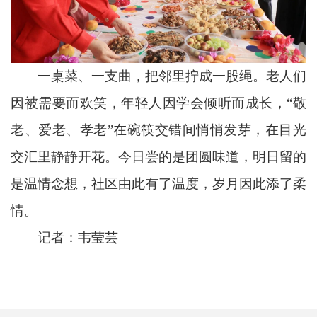
一桌菜、一支曲，把邻里拧成一股绳。老人们
因被需要而欢笑，年轻人因学会倾听而成长，“敬
老、爱老、孝老”在碗筷交错间悄悄发芽，在目光
交汇里静静开花。今日尝的是团圆味道，明日留的
是温情念想，社区由此有了温度，岁月因此添了柔
情。
记者：韦莹芸