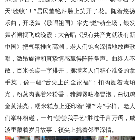
天‘验收’！”居民董艳萍脸上笑开了花。随着悠扬
乐曲，开场舞《歌唱祖国》率先“燃”动全场，银发
舞者裙摆飞成晚霞；大合唱《没有共产党就没有新
中国》把气氛推向高潮，老人们饱含深情地放声歌
唱，激昂旋律和真挚情感赢得阵阵掌声。曲终人不
散，百米长桌一字排开，摆满老人们精心准备的拿
手菜，像一幅“舌尖上的全家福”：扣肉颤着琥珀
光，粉蒸肉裹着米粉香，猪脚煲咕嘟冒泡，白切鸡
金黄油亮，糯米糕点上还印着“福”“寿”字样。老人
们举杯相碰，一句“尝尝我手艺”胜过千言万语，咸
淡里藏着岁月故事，筷尖上挑着邻里深情。