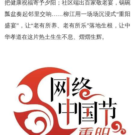
把健康祝福寄予夕阳；社区端出百家敬老宴，锅碗
瓢盆奏起邻里交响……柳江用一场场沉浸式“重阳
盛宴”，让“老有所养、老有所乐”落地生根，让中
华孝道在这片热土生生不息、熠熠生辉。