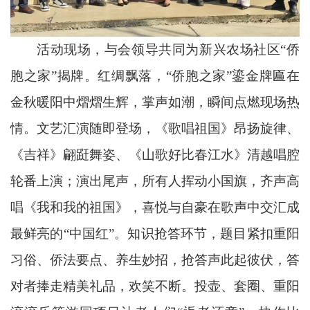
活动现场，与会领导共同为新兴农场社区“侨
胞之家”揭牌。红绸飘落，“侨胞之家”鎏金牌匾在
金秋暖阳中熠熠生辉，掌声如潮，瞬间点燃现场热
情。文艺汇演随即登场，《歌唱祖国》昂扬旋律、
《吉祥》翩跹舞姿、《山歌好比春江水》清越唱腔
轮番上演；演出尾声，所有人挥动小国旗，齐声高
唱《我和我的祖国》，喜悦与自豪在歌声中交汇成
最鲜亮的“中国红”。知识抢答环节，题目紧扣重阳
习俗、侨法要点、养生妙招，抢答声此起彼伏，答
对者捧走精美礼品，欢笑不断。投壶、套圈、重阳