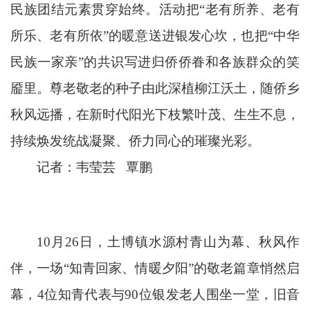
民族团结元素贯穿始终。活动把“老有所养、老有
所乐、老有所依”的暖意送进银发心坎，也把“中华
民族一家亲”的共识写进归侨侨眷和各族群众的笑
靥里。尊老敬老的种子由此深植柳江沃土，随侨乡
秋风远播，在新时代阳光下枝繁叶茂、生生不息，
持续焕发统战凝聚、侨力同心的璀璨光彩。
记者：韦莹芸 覃鹏
10月26日，土博镇水源村青山为幕、秋风作
伴，一场“知青回家、情暖夕阳”的敬老篇章悄然启
幕，4位知青代表与90位银发老人围坐一堂，旧音