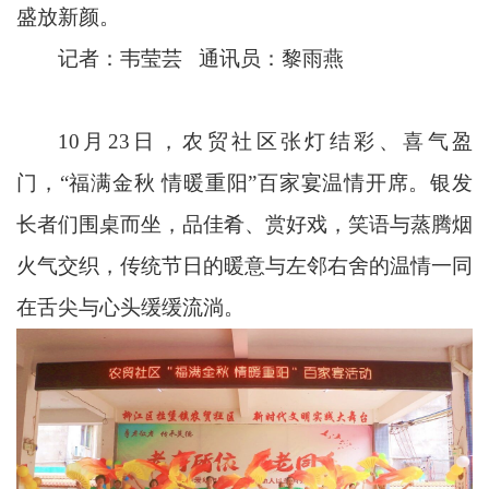
盛放新颜。
记者：韦莹芸 通讯员：黎雨燕
10月23日，农贸社区张灯结彩、喜气盈
门，“福满金秋 情暖重阳”百家宴温情开席。银发
长者们围桌而坐，品佳肴、赏好戏，笑语与蒸腾烟
火气交织，传统节日的暖意与左邻右舍的温情一同
在舌尖与心头缓缓流淌。