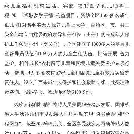
级儿童福利机构生活。实施“福彩圆梦孤儿助学工
程”和 “福彩梦学子情”公益项目，资助全区1500多名成年
孤儿和164名事实无人抚养儿童上大学。自治区、市、县三
级全部建立由党委政府领导担任组长（主任）的未成年人保
护工作领导小组（委员会），全区建立了1300多人的基层儿
童督导员队伍和1.69万人的儿童主任队伍。持续开展“合力
监护、相伴成长”农村留守儿童和困境儿童关爱保护专项行
动，帮助2.4万多名农村留守儿童和困境儿童有效落实监护
责任人。设立广西未成年人保护和社会救助专线，共受理政
策咨询、投诉举报、救助诉求等6400多件。
残疾人福利和精神障碍人员关爱服务稳步发展。困难残
疾人生活补贴和重度残疾人护理补贴实现“跨省通办”和“全
程网办”。截至2022年5月底，全区享受残疾人两项补贴人数
达110.82万人。2017年以来，自治区累计投入福利彩票公益