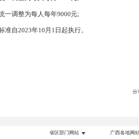
统一
调整为每人每年9000元;
标准
自20
23
年
10
月
1
日起执行。
分
省区部门网站
广西各地网