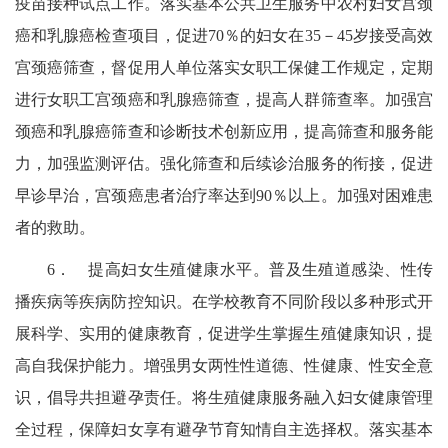
疫苗接种试点工作。落实基本公共卫生服务中农村妇女宫颈
癌和乳腺癌检查项目，促进
70％
的妇女在
35
－45
岁接受高效
宫颈癌筛查，督促用人单位落实女职工保健工作规定，定期
进行女职工宫颈癌和乳腺癌筛查，提高人群筛查率。加强宫
颈癌和乳腺癌筛查和诊断技术创新应用，提高筛查和服务能
力，加强监测评估。强化筛查和后续诊治服务的衔接，促进
早诊早治，宫颈癌患者治疗率达到
90％
以上。加强对困难患
者的救助。
6．
提高妇女生殖健康水平。普及生殖道感染、性传
播疾病等疾病防控知识。在学校教育不同阶段以多种形式开
展科学、实用的健康教育，促进学生掌握生殖健康知识，提
高自我保护能力。增强男女两性性道德、性健康、性安全意
识，倡导共担避孕责任。将生殖健康服务融入妇女健康管理
全过程，保障妇女享有避孕节育知情自主选择权。落实基本