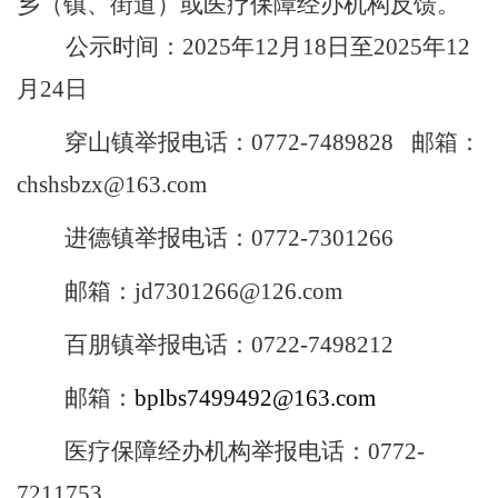
乡（镇、街道）或医疗保障经办机构反馈。
公示时间：
2025
年
12
月
18
日至
2025
年
12
月
24
日
穿山镇
举报电话：
0772-7489828
邮箱：
chshsbzx@163.com
进德镇
举报电话
：
0772-7301266
邮箱
：
jd7301266@126.com
百朋
镇
举报电话：
0722-7498212
邮箱：
bplbs7499492@163.com
医疗保障经办机构举报电话：
0772-
7211753