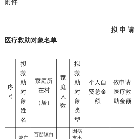
附件
拟申请
医疗救助对象名单
拟
拟
救
救
家
家庭所
助
助
个人自
依申请
序
庭
在村
对
对
费总金
医疗
救
号
人
象
象
额
助金额
（居）
数
姓
类
名
型
因病
百朋镇白
曾广
支出