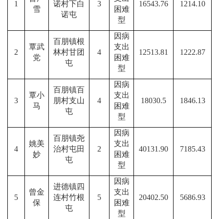
1
诺村下白
3
16543.76
1214.10
雪
困难
诺屯
型
因病
百朋镇根
覃武
支出
2
林村甘团
4
12513.81
1222.87
党
困难
屯
型
因病
百朋镇百
覃小
支出
3
朋村支山
4
18030.5
1846.13
马
困难
屯
型
因病
百朋镇尧
姚美
支出
4
治村屯田
2
40131.90
7185.43
妙
困难
屯
型
因病
进德镇四
曾金
支出
5
连村竹根
5
20402.50
5686.93
保
困难
屯
型