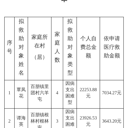
拟
拟
救
救
家
家庭所
助
助
个人自
依申请
序
庭
在村
对
对
费总金
医疗
救
号
人
象
象
额
助金额
（居）
数
姓
类
名
型
因病
百朋镇里
覃凤
支出
22253.88
1
团村六羊
4
7034.27
元
花
困难
元
屯
型
因病
百朋镇根
谭海
支出
23926.53
2
林村根林
3
3643.20元
英
困难
元
屯