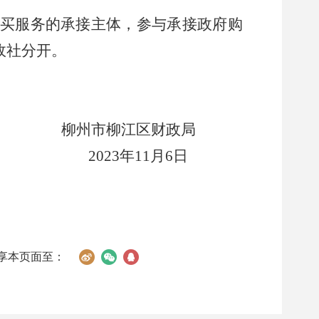
买服务的承接主体，参与承接政府购
政社分开。
柳州市柳江区财政局
2023
年
11
月
6
日
享本页面至：