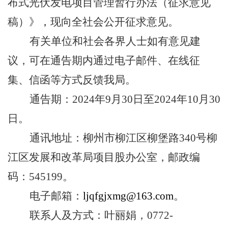
布式光伏发电项目管理暂行办法（征求意见
稿）》
，
现向全社会公开征求意见。
有关单位和社会各界人士如有意见建
议，可在通告期内通过电子邮件、在线征
集、信函等方式反馈我局。
通告期：
2024
年
9
月
30
日至
2024
年
10
月
30
日。
通讯地址：柳州市柳江区柳堡路
340
号柳
江区发展和改革局项目股办公室，邮政编
码：
545199
。
电子邮箱：
ljqfgjxmg@163.com
。
联系人及方式：叶丽娟，
0772-