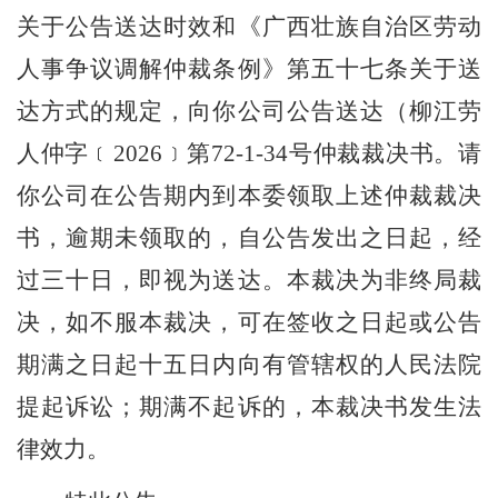
关于公告送达时效和《广西壮族自治区劳动
人事争议调解仲裁条例》第五
十七条关于送
达方
式的规定，
向你公司公告送达（柳江劳
人
仲
字﹝
2026
﹞
第
72-1-34
号
仲裁裁决书。请
你公司在公告期内到本委领取上述仲裁裁决
书，逾期未领取的，自公告发出之日起，经
过
三
十日，即视为送达。本裁决为非终局裁
决，如不服本裁决，可在
签收之日起或
公告
期满之日起十五日内向有管辖权的人民法院
提起诉讼；期满不起诉的，本裁决书发生法
律效力。