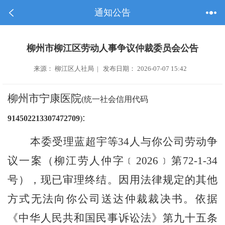
通知公告
柳州市柳江区劳动人事争议仲裁委员会公告
来源： 柳江区人社局 | 发布日期： 2026-07-07 15:42
柳州市宁康医院
(
统一社会信用代码
:
914502213307472709
)
本委受理
蓝超宇等
34
人
与你公司劳动争
议一案
（
柳江劳人仲字
﹝
2026
﹞
第
72-1-34
号
），现已审理终结。因用法律规定的其他
方
式
无法向你公司送达仲裁裁决书。依据
《
中华人民共和国民事诉讼法
》第
九
十五
条