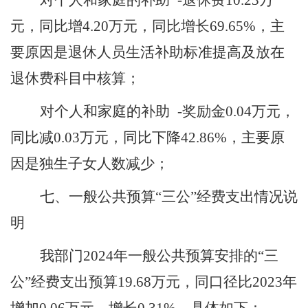
对个人和家庭的补助
-退休费
10.23
万
元，同比增
4.20
万元，同比增长
69.65
%，主
要原因是
退休人员生活补助标准提高及放在
退休费科目中核算
；
对个人和家庭的补助
-奖励金
0.04
万元，
同比减
0.03
万元，同比下降
42.86
%，主要原
因是
独生子女人数减少
；
七、一般公共预算
“三公”经费支出情况说
明
我部门
2024年一般公共预算
安排的
“三
公”经费支出预算
1
9.68
万元，同口径比
2023年