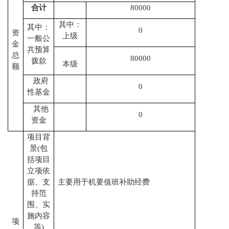
合计
80000
其中：
其中：
0
资
上级
一般公
金
共预算
总
80000
拨款
本级
额
政府
0
性基金
其他
0
资金
项目背
景
(包
括项目
立项依
据、支
主要用于机要值班补助经费
持范
围、实
施内容
项
等)