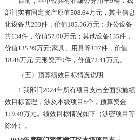
目前，本单位共有在编公务用车
9
辆，我
部门
实有固定资产原值
508.64
万元，其中信息
化设备共
203
件，价值
185.06
万元；办公设备
共
134
件，价值
57.00
万元；其他设备
135
件，
价值
135.99
万元
;
家具、用具等
107
件，价值
18.48
万元
;
无形资产
9件，价值72.41万元
。
（五）预算绩效目标情况说明
1.我部门2024年所有项目支出全面实施绩
效目标管理，涉及本级项目
8
个，预算资金
119.49
万元。绩效目标情况
如下
（涉密项目等
除外）。