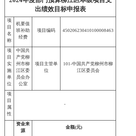
2024年度部门预算柳江区本级项目支
出绩效目标申报表
项
机要值
目
班补助
项目编码
450206230410100008463
名
经费
称
项
中国共
目
产党柳
实
州市柳
项目主管单
101-中国共产党柳州市柳
施
江区委
位
江区委员会
单
员会办
位
公室
项
目
-
属
性
资金来
金额
(元)
源