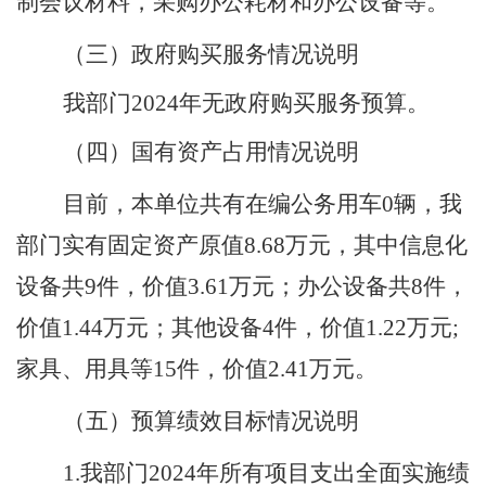
制会议材料，采购办公耗材和办公设备等。
（三）政府购买服务情况说明
我
部门
2024年
无
政府
购买
服务
预算。
（四）国有资产占用情况说明
目前，本单位共有在编公务用车
0
辆，我
部门
实有固定资产原值
8.68
万元，其中信息化
设备共
9
件，价值
3.61
万元；办公设备共
8
件，
价值
1.44
万元；其他设备
4
件，价值
1.22
万元
;
家具、用具等
15
件，价值
2.41
万元。
（五）预算绩效目标情况说明
1.我部门2024年所有项目支出全面实施绩