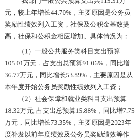
我部门一般公共预算支出共
115.31
万
元，较上年增长
44.70
%，主要原因是公务员
奖励性绩效列入工资，社保及公积金基数提
高，社保和公积金相应增加。具体情况为：
（
1）一般公共服务类科目支出预算
105.01
万元，占支出总预算
91.06
%，
同比增
36.77
万元，同比增长
53.89
%，主要原因是
从
本年度开始公务员奖励性绩效列入工资
；
（
2）社会保障和就业类科目支出预算
18.32
万元
, 占支出总预算
15.88
%，
同比增
7.75
万元，同比增长
73.35
%，主要原因是
2023年
度补发以前年度绩效及公务员奖励绩效等作