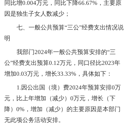
同比
增
0.004
万元，同比下降
66.67
%，主要原
因是
独生子女人数减少
；
七、一般公共预算
“三公”经费支出情况说
明
我部门
2024年一般公共预算
安排的
“三
公”经费支出预算
0
.12
万元，同口径比
2023年
增加
0
.03
万元，增长
3
3.33
%，具体如下：
1.因公出国（境）费
2024年预算安排
0
万
元，比上年增加（减少）
0
万元，增长（下
降）
0
%，
增加（减少）的主要原因是
本部门
无此项公务活动安排
。