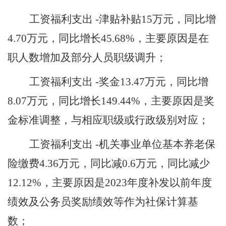
工资福利支出
-津贴补贴
15
万元，同比增
4.70
万元，同比增长
45.68
%，主要原因是在
职人数增加及部分人员职级调升；
工资福利支出
-奖金
13.47
万元，同比增
8.07
万元，同比增长
149.44
%，主要原因是
奖
金标准调整，与相应职级或行政级别对应
；
工资福利支出
-机关事业单位基本养老保
险缴费
4.36
万元，同比
减
0.6
万元，同比
减少
12.12
%，主要原因是
2023年度补发以前年度
绩效及公务员奖励绩效等作为社保计算基
数
；