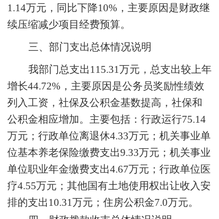
1.14
万元，同比
下降
10
%，主要原因是财政继
续压缩减少项目经费预算。
三、部门支出总体情况说明
我部门
总支出
115.31
万元，总支出较上年
增长
44.72
%，主要原因是公务员奖励性绩效
列入工资，社保及公积金基数提高，社保和
公积金相应增加。主要包括：行政运行
75.14
万元；行政单位离退休
4.33
万元；机关事业单
位基本养老保险缴费支出
9.33
万元；机关事业
单位职业年金缴费支出
4.67
万元；行政单位医
疗
4.55
万元；其他国有土地使用权出让收入安
排的支出
10.31
万元；住房公积金
7.0
万元。