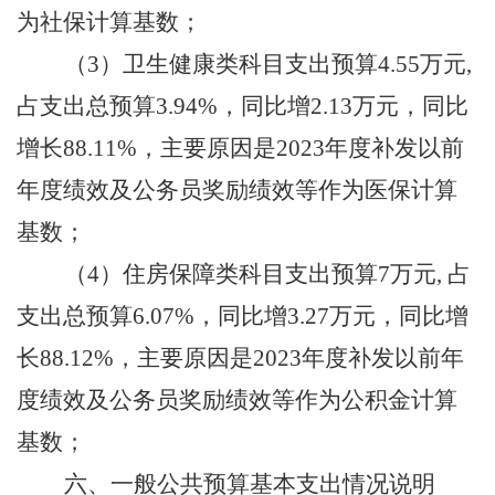
为社保计算基数
；
（
3）卫生健康类科目支出预算
4.55
万元
,
占支出总预算
3.94
%，
同比增
2.13
万元，同比
增长
88.11
%，主要原因是
2023年度补发以前
年度绩效及公务员奖励绩效等作为医保计算
基数
；
（
4
）住房保障类科目支出预算
7
万元
, 占
支出总预算
6.07
%，
同比增
3.27
万元，同比增
长
88.12
%，主要原因是
2023年度补发以前年
度绩效及公务员奖励绩效等作为公积金计算
基数
；
六、一般公共预算基本支出情况说明