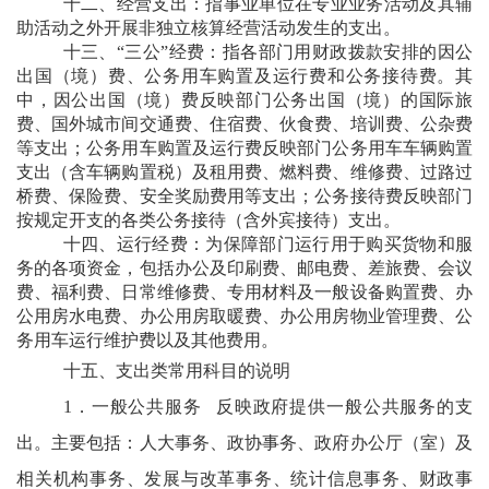
十二、经营支出：
指事业单位在专业业务活动及其辅
助活动之外开展非独立核算经营活动发生的支出。
十三、“三公”经费：
指各部门用财政拨款安排的因公
出国（境）费、公务用车购置及运行费和公务接待费。其
中，因公出国（境）费反映部门公务出国（境）的国际旅
费、国外城市间交通费、住宿费、伙食费、培训费、公杂费
等支出；公务用车购置及运行费反映部门公务用车车辆购置
支出（含车辆购置税）及租用费、燃料费、维修费、过路过
桥费、保险费、安全奖励费用等支出；公务接待费反映部门
按规定开支的各类公务接待（含外宾接待）支出。
十四、运行经费：
为保障部门运行用于购买货物和服
务的各项资金，包括办公及印刷费、邮电费、差旅费、会议
费、福利费、日常维修费、专用材料及一般设备购置费、办
公用房水电费、办公用房取暖费、办公用房物业管理费、公
务用车运行维护费以及其他费用。
十五、支出类常用科目的说明
1．一般公共服务
反映政府提供一般公共服务的支
出。主要包括：人大事务、政协事务、政府办公厅（室）及
相关机构事务、发展与改革事务、统计信息事务、财政事