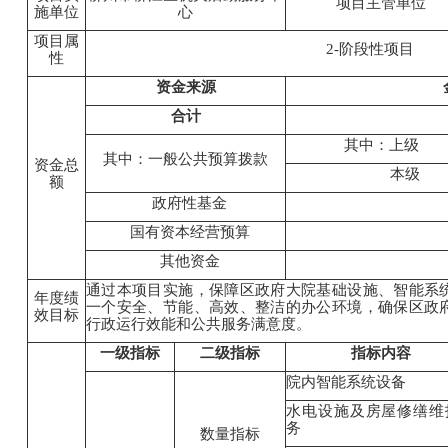
项目主管单位
施单位
心
项目属
2-阶段性项目
性
资金来源
合计
其中：上级
其中：一般公共预算拨款
资金总
本级
额
政府性基金
国有资本经营预算
其他资金
通过本项目实施，保障区政府大院基础设施、智能系
年度绩
一个安全、节能、高效、整洁的办公环境，确保区政
效目标
行政运行效能和公共服务满意度。
一级指标
二级指标
指标内容
院内智能系统设备
水电设施及房屋修缮维
务
数量指标