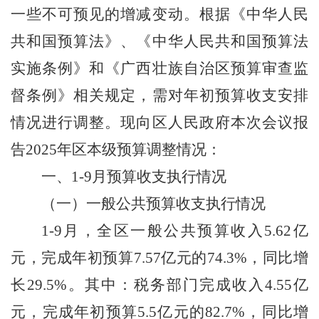
一些不可预见的增减变动。根据《中华人民
共和国预算法》、《中华人民共和国预算法
实施条例》和《广西壮族自治区预算审查监
督条例
》
相关规定，需对年初预算收支安排
情况进行调整。现向区人民政府本次会议报
告
2025
年区本级预算调整情况：
一、
1-9
月预算收支执行情况
（一）一般公共预算收支执行情况
1-9
月，全区一般公共预算收入
5.62
亿
元，完成年初预算
7.57
亿元的
74.3%
，同比增
长
29.5%
。其中：税务部门完成收入
4.55
亿
元，完成年初预算
5.5
亿元的
82.7%
，同比增