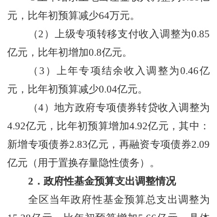
元，比年初预算减少
64
万元。
（
2
）上级专项转移支付收入调整为
0.85
亿元，比年初增加
0.8
亿元。
（
3
）上年专项结余收入调整为
0.46
亿
元，比年初预算减少
0.04
亿元。
（
4
）地方政府专项债券转贷收入调整为
4.92
亿元，比年初预算增加
4.92
亿元，其中：
新增专项债券
2.83
亿元，再融资专项债券
2.09
亿元（用于置换存量隐性债务）。
2
．政府性基金预算支出调整情况
全区当年政府性基金预算总支出调整为