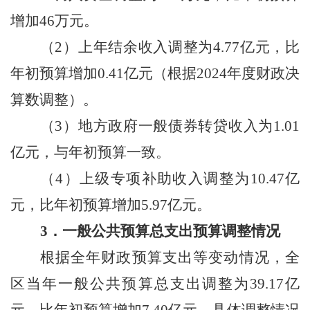
增加
46
万元。
（
2
）上年结余收入调整为
4.77
亿元，比
年初预算增加
0.41
亿元（根据
2024
年度财政决
算数调整）。
（
3
）地方政府一般债券转贷收入为
1.01
亿元，与年初预算一致。
（
4
）上级专项补助收入调整为
10.47
亿
元，比年初预算增加
5.97
亿元。
3
．一般公共预算总支出预算调整情况
根据全年财政预算支出等变动情况，全
区当年一般公共预算总支出调整为
39.17
亿