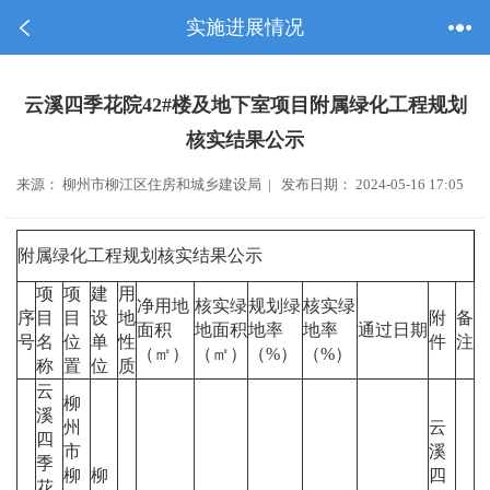
实施进展情况
云溪四季花院42#楼及地下室项目附属绿化工程规划
核实结果公示
来源： 柳州市柳江区住房和城乡建设局 | 发布日期： 2024-05-16 17:05
附属绿化工程规划核实结果公示
项
项
建
用
净用地
核实绿
规划绿
核实绿
序
目
目
设
地
附
备
面积
地面积
地率
地率
通过日期
号
名
位
单
性
件
注
（㎡）
（㎡）
（%）
（%）
称
置
位
质
云
柳
溪
州
云
四
市
溪
季
柳
柳
四
花