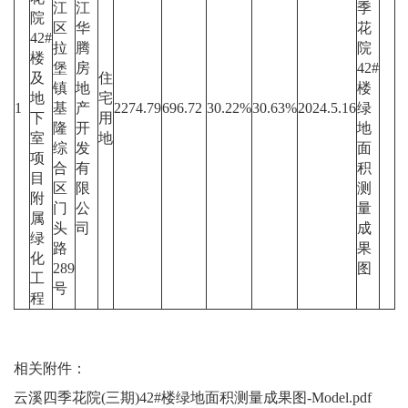
江
江
季
院
区
华
花
42#
拉
腾
院
楼
堡
房
42#
及
住
镇
地
楼
地
宅
1
基
产
2274.79
696.72
30.22%
30.63%
2024.5.16
绿
下
用
隆
开
地
室
地
综
发
面
项
合
有
积
目
区
限
测
附
门
公
量
属
头
司
成
绿
路
果
化
289
图
工
号
程
相关附件：
云溪四季花院(三期)42#楼绿地面积测量成果图-Model.pdf