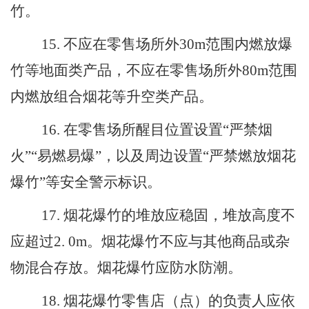
竹。
15
.
不应在零售场所外
30
m
范围内燃放爆
竹等地面类产品，不应在零售场所外
80
m
范围
内燃放组合烟花等升空类产品。
16
.
在零售场所醒目位置设置
“
严禁烟
火
”“
易燃易爆
”
，以及周边设置
“
严禁燃放烟花
爆竹
”
等安全警示标识。
17
.
烟花爆竹的堆放应稳固，堆放高度不
应超过
2
. 0m
。烟花爆竹不应与其他商品或杂
物混合存放。烟花爆竹应防水防潮。
18
.
烟花爆竹零售店（点）的负责人应依