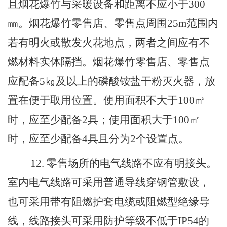
且烟花爆竹与采暖设备和距离不应小于
300
㎜。烟花爆竹零售店、零售点周围
25
m
范围内
若有明火或散发火花地点，两者之间应有不
燃材料实体隔挡。烟花爆竹零售店、零售点
应配备
5
㎏及以上的磷酸铵盐干粉灭火器，放
置在便于取用位置。使用面积不大于
100
㎡
时，应至少配备
2
具；使用面积大于
100
㎡
时，应至少配备
4
具
且
分为
2
个设置点。
12
.
零售场所的电气线路不应有
明
接头。
室内电气线路可采用普通导线穿钢管敷设，
也可采用带有阻燃护套电缆或阻燃型绝缘导
线，线路接头可采用防护等级不低于
IP54
的