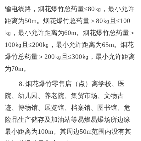
输电线路，烟花爆竹总药量
≤
80
㎏，最小允许
距离为
50
m
。烟花爆竹总药量＞
80
㎏且
≤
100
㎏，最小允许距离为
60
m
。烟花爆竹总药量＞
100
㎏且
≤
200
㎏，最小允许距离为
65
m
。烟花
爆竹总药量＞
200
㎏且
≤
300
㎏，最小允许距离
为
70
m
。
8
.
烟花爆竹零售店（点）离学校、医
院、幼儿园、养老院、集贸市场、文物古
迹、博物馆、展览馆、档案馆、图书馆、危
险品生产储存及加油站等易燃易爆场所边缘
最小距离为
100
m
。
其周边
50
m
范围内没有其