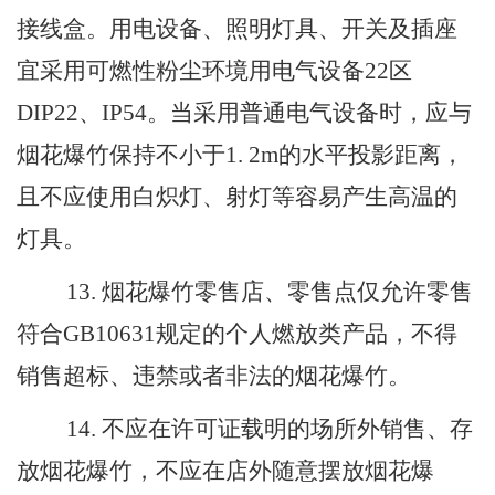
接线盒。用电设备、照明灯具、开关及插座
宜采用可燃性粉尘环境用电气设备
22
区
DIP22
、
IP54
。当采用普通电气设备时，应与
烟花爆竹保持不小于
1
.
2
m
的水平投影距离，
且不应使用白炽灯、射灯等容易产生高温的
灯具。
13
.
烟花爆竹零售店
、零售点
仅允许零售
符合
GB10631
规定的个人燃放类产品，不得
销售超标、违禁或者非法的烟花爆竹。
14
.
不应在许可证载明的场所外销售、存
放烟花爆竹，不应在店外随意摆放烟花爆