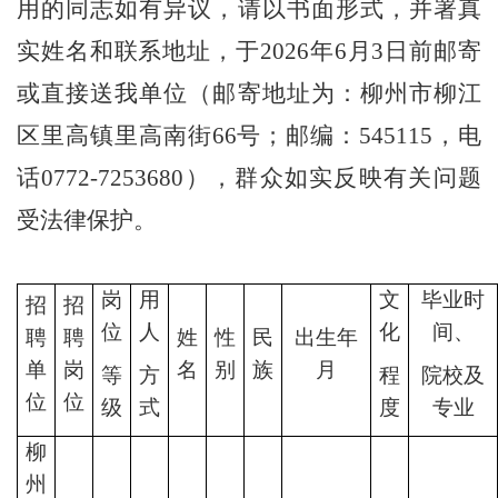
用的同志如有异议，请以书面形式，并署真
实姓名和联系地址，于2026年6月3日前邮寄
或直接送我单位（邮寄地址为：柳州市柳江
区里高镇里高南街66号；邮编：545115，电
话0772-7253680），群众如实反映有关问题
受法律保护。
岗
用
文
毕业时
招
招
位
人
化
间、
聘
聘
姓
性
民
出生年
单
岗
名
别
族
月
等
方
程
院校及
位
位
级
式
度
专业
柳
州