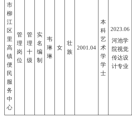
市
柳
江
本
2023.06
区
科
管
管
实
里
韦
艺
河池学
理
理
名
壮
高
琳
女
2001.04
术
院视觉
岗
十
编
族
镇
琳
学
传达设
位
级
制
便
学
计专业
民
士
服
务
中
心