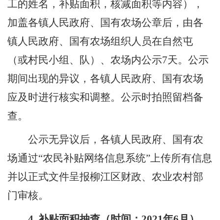
工的姓名
，
补贴面积
，
核减面积等内容），
加盖
各
镇人民政府、国有农场公章后，由
各
镇人民政府、国有农场组织人员在自然屯
（或村民小组、队）、农场内公示
7
天。公示
期间出现的异议，
各
镇人民政府、国有农场
应及时进行核实和调整。公示时拍照留档备
查。
公示无异议后，
各
镇人民政府、国有农
场通过
“
农民补贴网络信息系统
”
上传所有信息
并以正式文件呈报柳江区财政、农业农村部
门审核。
4.
补贴面积抽查（时间：
2021
年
6
月）。