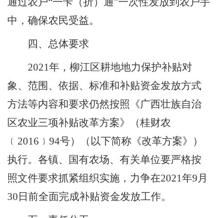
通过农户
“
一卡（折）通
”
一次性发放到农户手
中，确保农民受益。
四、总体要求
2021
年，
柳江区
耕地地力保护补贴对
象、范围、依据、标准和补贴资金发放方式
方法等内容和要求仍然按照《广西壮族自治
区农业三项补贴改革方案》（桂财农
﹝
2016
﹞
94
号）（以下简称《改革方案》）
执行。各镇、国有农场、有关单位
要
严格按
照文件要求抓紧组织实施，力争在
2021
年
9
月
30
日前全面完成补贴资金发放工作。