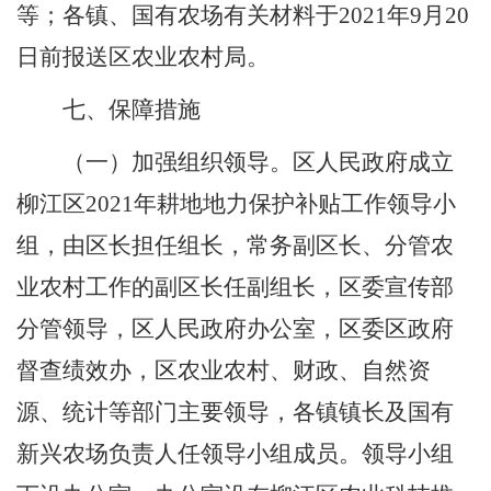
等
；
各镇、国有农场有关材料于
2021
年
9
月
20
日前报送区农业农村局。
七、保障措施
（一）加强组织领导。
区人民政府成立
柳江区
2021
年耕地地力保护补贴工作领导小
组，由区长担任组长，常务副区长、分管农
业
农村
工作的
副区长任副组长，区委宣传部
分管领导
，
区
人民
政府办公室
，
区
委区政府
督查
绩效办
，
区农业农村、财政、自然资
源、统计等部门主要领导
，
各镇镇长及国有
新兴农场负责人任领导小组成员。领导小组