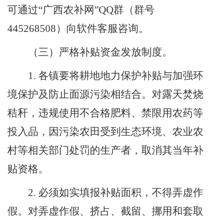
可通过
“
广西农补网
”QQ
群（群号
445268508
）向软件客服咨询。
（
三
）严格补贴资金发放制度。
1.
各
镇
要将耕地地力保护补贴与加强环
境保
护
及防止面源污染相结合
。
对露天焚烧
秸秆，违规使用不合格肥料、禁限用农药等
投入品，因污染农田受到生态环境、农业农
村等相关部门处罚的生产者，取消其当年补
贴资格。
2.
必须如实填报补贴面积，不得弄虚作
假。对弄虚作假、挤占、截留、挪用和套取