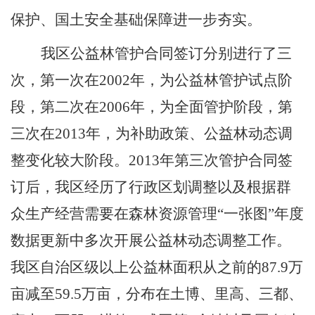
保护、国土安全基础保障进一步夯实。
我区公益林管护合同签订分别进行了三
次，第一次在
2002
年，为公益林管护试点阶
段，第二次在
2006
年，为全面管护阶段，第
三次在
2013
年，为补助政策、公益林动态调
整变化较大阶段。
2013
年第三次管护合同签
订后，我区经历了行政区划调整以及
根据群
众生产经营需要在
森林资源管理
“
一张图
”
年度
数据更新中
多次开展
公益林动态调整
工作。
我区自治区级以上公益林面积从之前的
8
7.
9
万
亩减至
59.5
万亩，分布在土博、里高、三都、