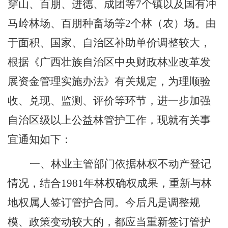
穿山、百朋、进德、成团等
7
个镇以及国有冲
马岭林场、百朋种畜场等
2
个林（农）场。由
于面积、国家、自治区补助单价调整较大，
根据
《
广西壮族自治区中央财政林业改革发
展资金管理实施办法
》有关规定，为理顺验
收、兑现、监测、评价等环节，进一步加强
自治区级以上公益林管护工作，现就有关事
宜通知如下：
一、
林业主管部门依据林权不动产登记
情况，结合
1981
年林权确权成果，重新与林
地权属人签订管护合同。今后凡是调整规
模、政策变动较大的，都应当重新签订管护