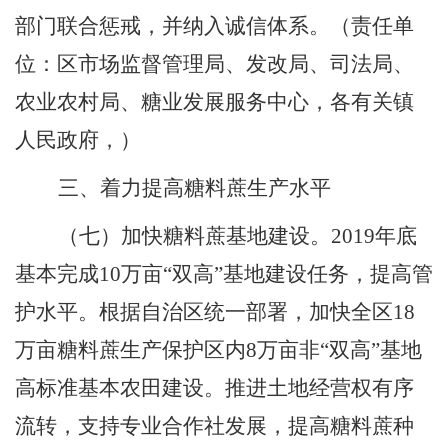
部门联合惩戒，并纳入诚信体系
。
（责任单
位：区市场监督管理局
、
发改局
、
司法局
、
农业农村局
、
糖业发展服务中心，各有关镇
人民政府，）
三、着力提高糖料蔗生产水平
（七）加快糖料蔗基地建设。
2019
年底
基本完成
10
万亩
“
双高
”
基地建设任务
，
提高管
护水平。根据自治区统一部署，加快全区
18
万亩糖料蔗生产保护区内
8
万亩非
“
双高
”
基地
高标准基本农田建设。推进土地经营权有序
流转
，
支持专业合作社发展
，
提高糖料蔗种