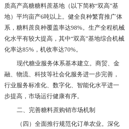
质高产高糖糖料蔗基地（以下简称
“
双高
”
基
地）平均亩产
6
吨以上。健全良种繁育推广体
系
，
糖料蔗良种覆盖率达
98%
。生产全程机械
化水平有较大提高
，
其中
“
双高
”
基地综合机械
化率达
85%
，
机收率达
70%
。
现代糖业服务体系基本建立。商贸、金
融、物流、科技等社会化服务进一步完善
，
行业服务标准化、数字化、智能化水平进一
步提高
，
市场运行健康有序。
二、完善糖料蔗购销市场机制
（四）全面推行规范化订单农业。
深化