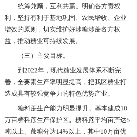
统筹兼顾
，
互利共赢。明确各方责权
利
，
坚持有利于基地巩固、农民增收、企业
增效的原则，切实维护好涉糖涉蔗各方权
益，推动糖业可持续发展。
（三）主要目标。
到
2022
年
，
现代糖业发展体系不断完
善
，
全要素生产率明显提高
，
把我区糖业打
造成具有较强竞争力的特色优势产业。
糖料蔗生产能力明显提升。基本建成
18
万亩糖料蔗生产保护区。糖料蔗平均亩产达
5
吨以上、蔗糖分达
14%
以上
，
其中
10
万亩优