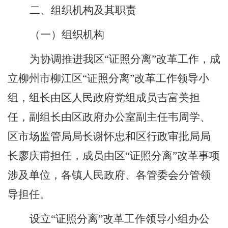
二、组织机构及其职责
（一）组织机构
为协调推进我区
“
证照分离
”
改革工作，成
立柳州市柳江区
“
证照分离
”
改革工作领导小
组，组长由区
人民政府党组成员吉富美
担
任，副组长由
区政府办公室副主任韦周学、
区市场监管局局长
谢怀忠
和区行政审批局局
长
廖庆甫
担任
，
成员由区
“
证照分离
”
改革事项
涉及单位，各镇人民政府、
各
管委会分管领
导担任。
设立
“
证照分离
”
改革工作领导小组办公