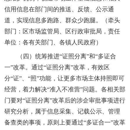
信用信息在部门间的推送、反馈、公示通
道，实现信息多跑路、群众少跑腿。
（
牵头
部门：
区市场监管局
、
区
行政审批局，责任
单位：各有关部门、各镇人民政府
）
（四）统筹推进
“
证照分离
”
和
“
多证合
一
”
改革。
通过
“
证照分离
”
改革，有效区
分
“
证
”
、
“
照
”
功能，让更多市场主体持照即可
经营，着力解决
“
准入不准营
”
问题。各相关部
门要对
“
证照分离
”
改革后的涉企审批事项进行
研究分析，属于信息采集、记载公示、管理
备查类的事项，原则上要通过
“
多证合一
”
改革