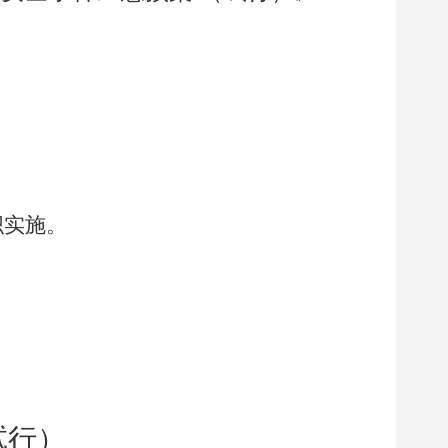
织实施。
试行
）