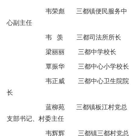
韦荣彪
三都
镇便民服务中
心副主任
韦
羡
三都司法所所长
梁丽丽
三都中学校长
覃振华
三都中心小学校长
韦正威
三都中心卫生院院
长
蓝柳苑
三都镇
板江村党总
支部书记、村委主
任
韦
辉辉
三都镇
三都村党总