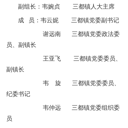
副组长：
韦婉贞
三都
镇人大主席
成
员：
韦云妮
三都
镇党委副书记
谢远南
三都
镇党委
政法
委
员、副镇长
王亚飞
三都
镇党委委员、
副镇长
韦
旋
三都
镇党委委员、
纪委书记
韦仲远
三都
镇党委组织委
员