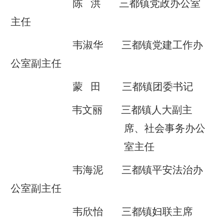
陈
洪
三都
镇党政
办公室
主任
韦淑华
三都镇党建工作办
公室副主任
蒙
田
三都
镇团委书记
韦文丽
三都
镇
人大副主
席、
社会事务
办公
室
主任
韦海泥
三都
镇平安法治办
公室
副主任
韦欣怡
三都
镇妇联主席