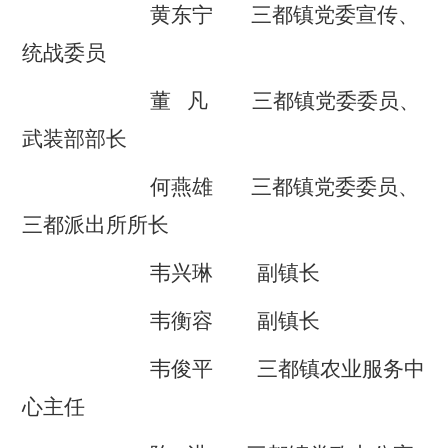
黄东宁
三都
镇党委宣传、
统战委员
董
凡
三都
镇党委委员、
武装
部
部长
何燕雄
三都
镇党委委员、
三都派出所所长
韦兴琳
副镇长
韦
衡容
副镇长
韦俊平
三都
镇
农业服务中
心主任