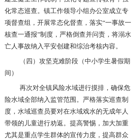
化常态巡查。镇工作领导小组办公室成立专
项督查组，开展常态化督查，落实
“
一事故一
核查一通报
”
制度，
严格倒查并问责
，
将溺水
亡人事故纳入平安创建和综治考核内容。
（四）
攻坚克难
阶段（
中小学生暑假期
间
）
再次对全镇风险水域进行摸排，确保危
险水域全部纳入监管范围。严格落实巡查制
度，水域巡查员要对在水域戏水的无成年人
带领的儿童进行劝返。提高警惕，加大加重
尤其是重点学生群体的宣传力度，提高群众