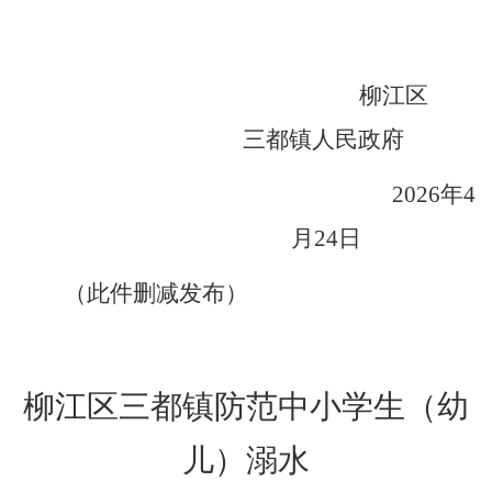
柳江区
三都镇人民政府
202
6
年
4
月
24
日
（此件
删减
发布）
柳江区
三都镇防范中小学生
（幼
儿）
溺水