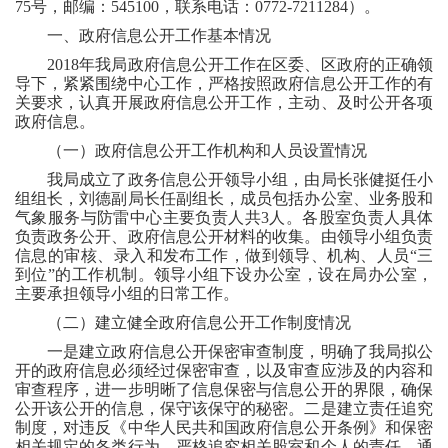
75号，邮编：545100，联系电话：0772-7211284）。
一、政府信息公开工作基本情况
2018年我局政府信息公开工作在区委、区政府的正确领
导下，紧紧围绕中心工作，
严格按照政府信息公开工作的有
关要求
，
认真开展政府信息公开工作，主动、及时公开各项
政府信息。
（一）政府信息公开工作机构和人员设置情况
我局成立了政务信息公开领导小组，由局长张健挺任小
组组长，刘德副局长任副组长，
成员包括办公室、业务
股和
气象
服务
与防雷
中心主要负责人共
3
人
。各
股室负责人具体
负责政务公开、政府信息公开材料的收集。由领导小组负责
信息的审核、录入和发布工作，做到领导、机构、人员
“三
到位”的工作机制。
领导小组下设办公室，设在
局
办公室，
主要承担领导小组的日常工作
。
（二）建立健全政府信息公开工作制度情况
一是建立政府信息公开保密审查制度，明确了我局拟公
开的政府信息必须经过保密审查，以及审查应涉及的内容和
审查程序，进一步明晰了信息保密与信息公开的界限，确保
公开该公开的信息，保守该保守的秘密。
二是建立责任追究
制度，对违反《中华人民共和国政府信息公开条例》和保密
相关规定的各类行为，严格追究相关
股室
和个人的责任。通