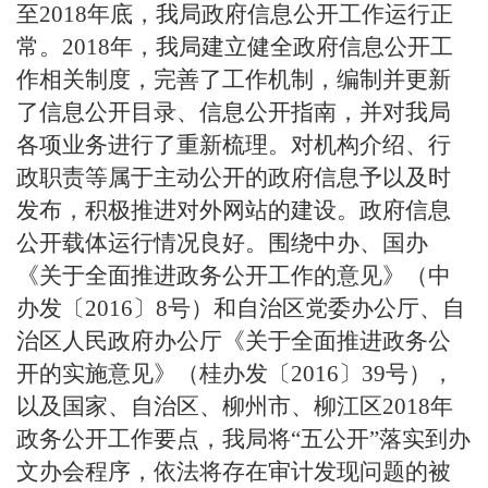
至
201
8
年底，我局政府信息公开工作运行正
常
。
201
8
年，我局建立健全政府信息公开工
作相关制度，完善了工作机制，
编制并
更新
了信息公开目录
、信息公开指南
，并对我局
各项业务进行
了
重新梳理。对机构介绍、行
政职责等属于主动公开的政府信息予以及时
发布，积极推进对外网站的建设。政府信息
公开载体运行情况
良好。
围绕中办、国办
《关于全面推进政务公开工作的意见》（中
办发
〔
2016
〕
8
号）和自治区党委办公厅、自
治区人民政府办公厅《关于全面推进政务公
开的实施意见》（桂办发〔
2016
〕
39
号），
以及国家、自治区、柳州市、柳江区
2018
年
政务公开工作要点，我局将“五公开”落实到办
文办会程序，依法将存在审计发现问题的被