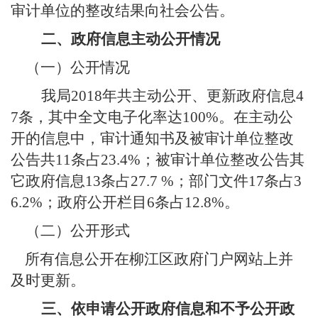
审计单位的整改结果向社会公告。
二、
政府信息主动公开情况
（一）公开情况
我局
201
8
年共主动公开、更新政府信息
4
7
条
，
其中全文电子化率达
100%。在主动公
开的信息中
，审计通知书及被审计单位整改
公告共
11
条占
23.4
%；
被审计单位整改公告其
它政府
信息
13条占
27.7
%；
部门文件
17
条占
3
6.2
%
；政府公开栏目
6条占12.8%。
（二
）
公开形式
所有信息公开在柳江区政府门户网站上并
及时更新。
三、
依申请公开政府信息和不予公开政