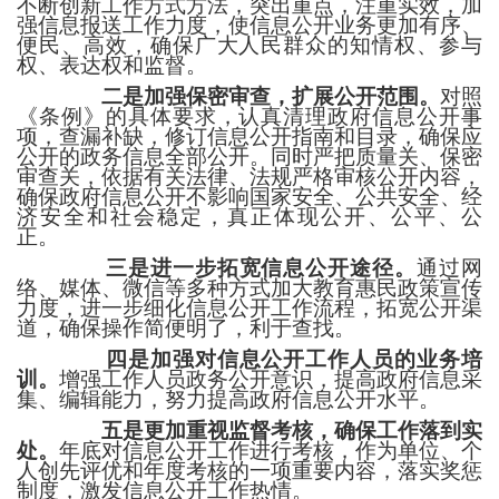
不断创新工作方式方法，突出重点，注重实效，加
强信息报送工作力度，使信息公开业务更加有序、
便民、高效，确保广大人民群众的知情权、参与
权、表达权和监督。
二是加强保密审查，扩展公开范围。
对照
《条例》的具体要求，认真清理政府信息公开事
项，查漏补缺，修订信息公开指南和目录，确保应
公开的政务信息全部公开。同时严把质量关、保密
审查关，依据有关法律、法规严格审核公开内容，
确保政府信息公开不影响国家安全、公共安全、经
济安全和社会稳定，真正体现公开、公平、公
正。
三是进一步拓宽信息公开途径。
通过网
络、
媒体、
微信等多种方式加大教育惠民政策宣传
力度，进一步细化信息公开工作流程，拓宽公开渠
道，确保操作简便明了，利于查找。
四是加强对信息公开工作人员的业务培
训。
增强工作人员政务公开意识，提高政府信息采
集、编辑能力，努力提高政府信息公开水平。
五是更加重视监督考核，确保工作落到实
处。
年底对信息公开工作进行考核，作为单位、个
人创先评优和年度考核的一项重要内容，落实奖惩
制度，激发信息公开工作热情。