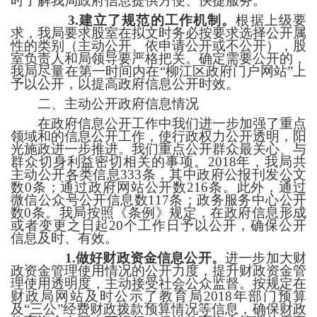
时了解我局政府信息提供方便、快捷服务。
3
.
建立了规范的工作机制。
根据上级要
求，我局要求
股
室在拟文时务必按要求选择公开属
性的类别（主动公开、依申请公开或不公开），
股
室负责人和局领导要严格把关。确定需要公开的，
我局尽量在第一时间内在
“
柳江区
政府
门户
网站
”
上
予以公开，以提高政府信息公开时效。
二、主动公开政府信息情况
在政府信息公开工作中我们进一步加强了重点
领域和的信息公开工作，使行政权力公开透明，阳
光施政进一步推进。我们重点公开群众最关心、与
群众切身利益密切相关的事项。
2018
年，我局共
主动公开各类信息
333
条，其中政府公报刊发公文
数
0
条；通过政府网站公开数
216
条。此外，通过
微信公众号公开信息数
117
条；政务服务中心公开
数
0
条。我局按照《条例》规定，在政府信息形成
或者变更之日起
20
个工作日予以公开，确保公开
信息及时、有效。
1
.
做好财政资金信息公开。
进一步加大财
政资金管理使用情况的公开力度，提升财政资金管
理使用透明度，主动接受社会公众监督。按规定在
财政局
网站及时公示了教育局
2018
年部门预算
及
“
三公
”
经费财政拨款预算情况等信息，确保财政