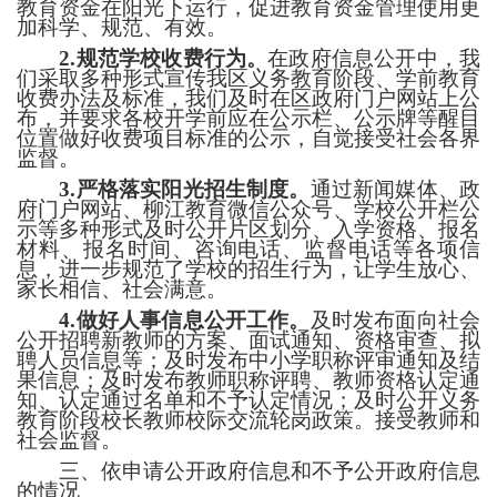
教育资金在阳光下运行，促进教育资金管理使用更
加科学、规范、有效。
2
.
规范学校收费行为。
在政府信息公开中，我
们采取多种形式宣传我
区
义务教育阶段、学前教育
收费办法及标准，我们及时在
区
政府
门户网站
上公
布，并要求各校开学前应在公示栏、公示
牌等醒目
位置做好收费项目标准的公示，自觉接受社会各界
监督。
3
.
严格落实阳光招生制度。
通过
新闻媒体
、
政
府门户网站、
柳江
教育
微信公众号
、学校公开栏公
示等多种形式及时公开片区划分、入学资格、报名
材料、报名时间、咨询电话、监督电话等各项信
息，进一步规范了学校的招生行为，让学生放心、
家长相信、社会满意。
4
.
做好人事信息公开工作。
及时发布面向社会
公开招聘新教师的方案、面试通知、资格审查、拟
聘人员信息等；及时发布中小学职称评审通知及结
果信息；及时发布教师职称评聘
、
教师资格认定通
知、认定通过名单和不予认定情况；及时公开义务
教育阶段校长教师校际交流轮岗政策。接受教师和
社会监督。
三、依申请公开政府信息和不予公开政府信息
的情况