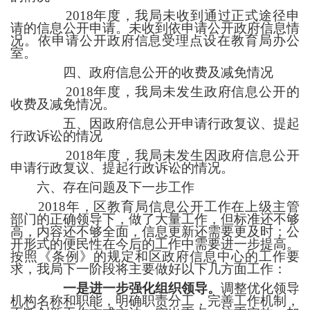
2018
年度，我局
未
收到通过正式途径申
请的信息公开申请
。未收到
依申请公开政府信息情
况。依申请公开政府信息受理点设在教育局办公
室。
四、政府信息公开的收费及减免情况
2018
年度，我局未发生政府信息公开的
收费及减免情况。
五、因政府信息公开申请行政复议、提起
行政诉讼的情况
2018
年度，我局未发生因政府信息公开
申请行政复议、提起行政诉讼的情况。
六、存在问题及下一步工作
2018
年，
区
教育局信息公开工作在上级主管
部门的正确领导下，做了大量工作，但标准还不够
高，内容还不够全面，信息更新还需要更及时；公
开形式的便民性在今后的工作中需要进一步提高。
按照《条例》的规定和
区
政府
信息中心
的工作要
求，
我
局下一阶段将主要做好以下几方面工作：
一是进一步强化组织领导。
调整优化领导
机构名称和职能，明确职责分工，完善工作机制，