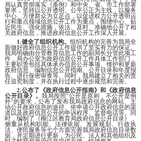
局认真贯彻落实《条例》和中央、省、市工作部署
要求，坚持以公开透明、公平公正为主线，以服务
中心、方便群众为立足点，以促进权力公开透明运
行和重点领域信息公开工作为重点，围绕中心、贴
近民生、强化措施，依法、及时、准确地公开了相
关政府信息，推进政府信息公开工作深入开展。
1.
健全了组织机构。
组织机构的完善为我局全
面做好政府信息公开工作提供了坚实有力的保证。
我局明确由分管教育信息工作的副局长分管此项工
作，局办公室为政府信息公开工作具体工作部门，
主要职责包括具体承办信息公开事项、维护和更新
政府信息、编制信息公开指南、公开目录和年度报
告、进行保密审查等。同时，我局建立了相关的责
任追究制度，并在执行过程中逐步规范和完善。
2.
公布了《政府信息公开指南》和《政府信息
公开目录》。
我局按照
"
公开是原则，不公开是例
外
"
的要求，公布了发布我局政府信息的网站、主
动公开政府信息的途径、依申请公开政府信息的渠
道以及政府信息公开的申诉程序、监督电话等。同
时，编制了《柳江
区
教育局政府信息公开目录》，
侧重从机构职能、法律依据、发展规划、行政执
法、便民服务等七个方面完善我局政府信息目录数
据，并定期进行更新，为公民、法人和其他组织及