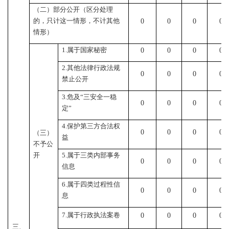
（二）部分公开（区分处理
的，只计这一情形，不计其他
0
0
0
0
情形）
1.
属于国家秘密
0
0
0
0
2.
其他法律行政法规
0
0
0
0
禁止公开
3.
危及
“
三安全一稳
0
0
0
0
定
”
4.
保护第三方合法权
0
0
0
0
（三）
益
不予公
开
5.
属于三类内部事务
0
0
0
0
信息
6.
属于四类过程性信
0
0
0
0
息
7.
属于行政执法案卷
0
0
0
0
三、