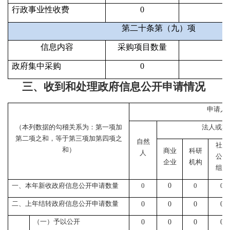
行政事业性收费
0
第二十条第（九）项
信息内容
采购项目数量
政府集中采购
0
三、收到和处理政府信息公开申请情况
申请人
（本列数据的勾稽关系为：第一项加
法人或其
第二项之和，等于第三项加第四项之
自然
社会
和）
商业
科研
人
公益
企业
机构
组织
一、本年新收政府信息公开申请数量
0
0
0
0
二、上年结转政府信息公开申请数量
0
0
0
0
（一）予以公开
0
0
0
0