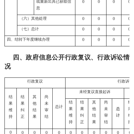
或重新出具已获取信
0
0
0
0
息
（六）其他处理
0
0
0
0
（七）总计
0
0
0
0
四、结转下年度继续办理
0
0
0
0
四、政府信息公开行政复议、行政诉讼情
况
行政复议
行政诉讼
未经复议直接起诉
结
结
其
尚
结
结
其
尚
结
果
果
他
未
总计
果
果
他
未
总
果
维
纠
结
审
维
纠
结
审
计
维
持
正
果
结
持
正
果
结
持
0
0
0
0
0
0
0
0
0
0
0