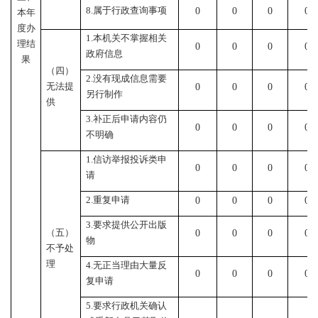
8.
属于行政查询事项
0
0
0
0
本年
度办
1.
本机关不掌握相关
理结
0
0
0
0
政府信息
果
（四）
2.
没有现成信息需要
无法提
0
0
0
0
另行制作
供
3.
补正后申请内容仍
0
0
0
0
不明确
1.
信访举报投诉类申
0
0
0
0
请
2.
重复申请
0
0
0
0
3.
要求提供公开出版
（五）
0
0
0
0
物
不予处
理
4.
无正当理由大量反
0
0
0
0
复申请
5.
要求行政机关确认