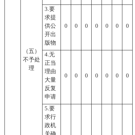
3.要
求提
供公
0
0
0
0
0
0
0
开出
版物
（五）
4.无
不予处
正当
理
理由
0
0
0
0
0
0
0
大量
反复
申请
5.要
求行
政机
关确