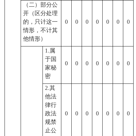
（二）部分公
开（区分处理
的，只计这一
0
0
0
0
0
0
0
情形，不计其
他情形）
1.属
于国
0
0
0
0
0
0
0
家秘
密
2.其
他法
律行
政法
0
0
0
0
0
0
0
规禁
止公