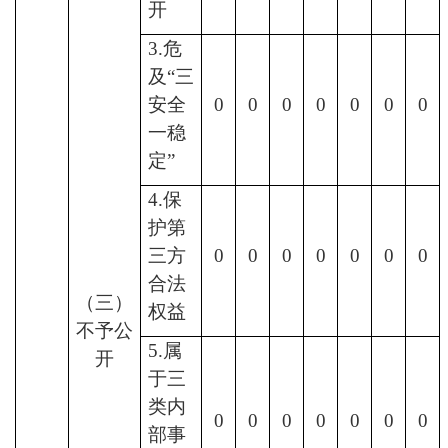
开
3.危
及“三
安全
0
0
0
0
0
0
0
一稳
定”
4.保
护第
三方
0
0
0
0
0
0
0
合法
（三）
权益
不予公
5.属
开
于三
类内
0
0
0
0
0
0
0
部事