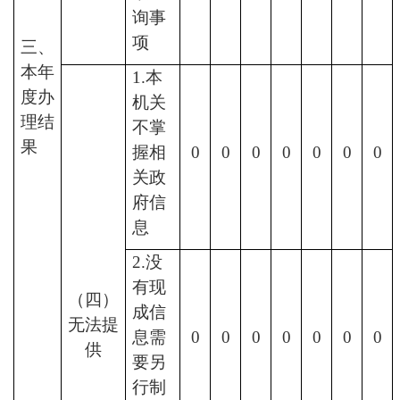
询事
项
三、
本年
1.本
度办
机关
理结
不掌
果
握相
0
0
0
0
0
0
0
关政
府信
息
2.没
有现
（四）
成信
无法提
息需
0
0
0
0
0
0
0
供
要另
行制