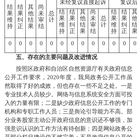
未经复议直接起诉
复议
结
结
其
尚
结
结
其
尚
结
结
果
果
他
未
总
果
果
他
未
总
果
果
维
纠
结
审
计
维
纠
结
审
计
维
纠
持
正
果
结
持
正
果
结
持
正
0
0
0
0
0
0
0
0
0
0
0
0
0
五、存在的主要问题及改进情况
按照区政府和
自治区
自然资源厅有关政府信息
公开工作要求，
2020年度，
我局
政务公开工作虽
然取得了好的成效，但也存在一些不足之处。一是
专业技术人员较少。网络与信息系统安全方面可投
入的力量有限；二是缺少政府信息公开工作的专门
机构和专职工作人员
；
三是舆论引导能力不高。部
分业务股室主动公开政府信息的意识还不够强，加
强意识认识的工作方法有待创新
；
四
是网站政务公