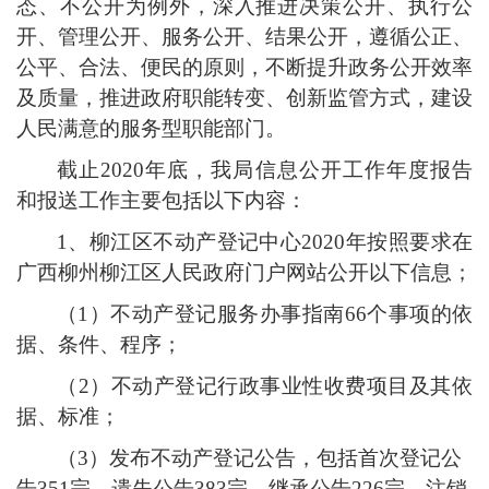
态、不公开为例外，
深入推进决策公开、执行公
开、管理公开、服务公开、结果公开
，
遵循公正、
公平、合法、便民的原则
，
不断提
升政务公开效率
及质量，推进政府职能转变
、创新监管方式，建设
人民满意的服务型
职能部门
。
截止
2020年底
，
我局
信息公开工作年度报告
和报送工作主要包括以下内容：
1、柳江区不动产登记中心2020年按照要求在
广西柳州柳江区人民政府门户网站公开以下信息；
（
1）不动产登记服务办事指南66个事项的依
据、条件、程序；
（
2）不动产登记行政事业性收费项目及其依
据、标准；
（
3）发布不动产登记公告，包括首次登记公
告351宗、遗失公告383宗、继承公告226宗、注销