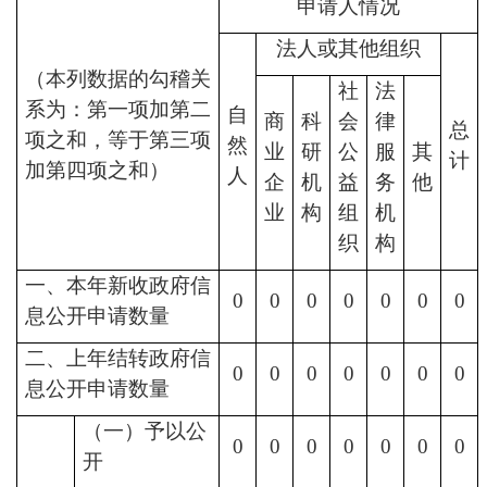
申请人情况
法人或其他组织
（本列数据的勾稽关
社
法
系为：第一项加第二
自
商
科
会
律
总
项之和，等于第三项
然
业
研
公
服
其
计
加第四项之和）
人
企
机
益
务
他
业
构
组
机
织
构
一、本年新收政府信
0
0
0
0
0
0
0
息公开申请数量
二、上年结转政府信
0
0
0
0
0
0
0
息公开申请数量
（一）予以公
0
0
0
0
0
0
0
开