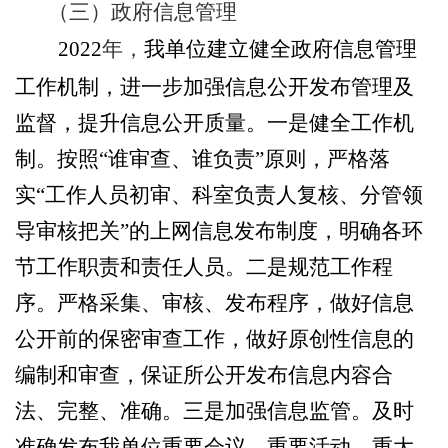
（三）政府信息管理
2022
年，
我
单位建立健全
政府信息管理
工作
机制
，
进一步加强信息公开发布管理及
监督，提升信息公开质量。
一是健全工作机
制。按照
“
谁审查、谁负责
”
原则，严格落
实
“
工作人员初审、科室负责人复核
、
分管领
导审核
把关
”
的上网信息发布制度，明确各环
节工作职责和责任人员。二是规范工作程
序。严格采集、审核、发布程序，做好信息
公开前的保密审查工作，做好原创性信息的
编制和
审查
，保证所
公开发布
信息内容合
法、完整、准确。三是加强信息
监管
。及时
准确发布我
单位
重要会议、重要活动、重大