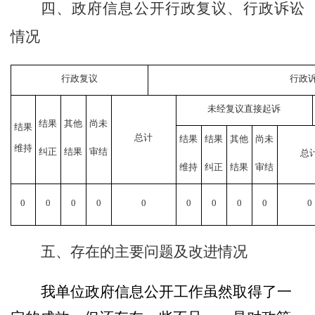
四、政府信息公开行政复议、行政诉讼
情况
行政复议
行政
未经复议直接起诉
结果
其他
尚未
结果
总计
结果
结果
其他
尚未
维持
纠正
结果
审结
总
维持
纠正
结果
审结
0
0
0
0
0
0
0
0
0
0
五、存在的主要问题及改进情况
我
单位
政府信息公开工作虽然取得了一