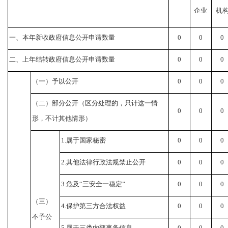
企业
机
一、本年新收政府信息公开申请数量
0
0
0
二、上年结转政府信息公开申请数量
0
0
0
（一）予以公开
0
0
0
（二）部分公开（区分处理的，只计这一情
0
0
0
形，不计其他情形）
1.
属于国家秘密
0
0
0
2.
其他法律行政法规禁止公开
0
0
0
3.
危及“三安全一稳定”
0
0
0
（三）
4.
保护第三方合法权益
0
0
0
不予公
5.
属于三类内部事务信息
0
0
0