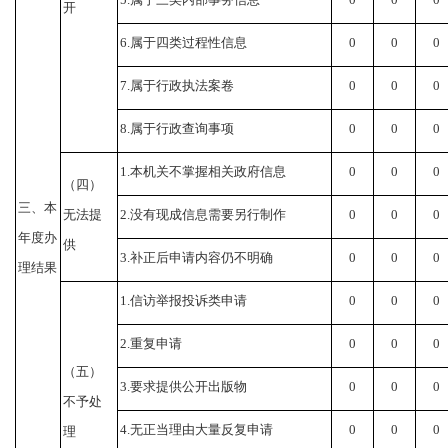
开
6.
属于四类过程性信息
0
0
0
7.
属于行政执法案卷
0
0
0
8.
属于行政查询事项
0
0
0
1.
本机关不掌握相关政府信息
0
0
0
（四）
三、本
无法提
2.
没有现成信息需要另行制作
0
0
0
年度办
供
3.
补正后申请内容仍不明确
0
0
0
理结果
1.
信访举报投诉类申请
0
0
0
2.
重复申请
0
0
0
（五）
3.
要求提供公开出版物
0
0
0
不予处
4.
无正当理由大量反复申请
0
0
0
理