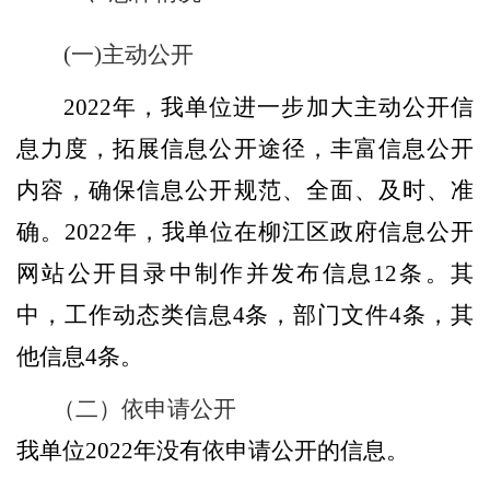
(
一
)
主动公开
202
2
年，我
单位
进一步加大主动公开信
息力度，拓展
信息
公开途径，丰富
信息
公开
内容，确保信息公开规范
、
全面、及时、
准
确
。
202
2
年，
我单位
在
柳江区
政府信息公开
网站公开目录中制作并发布信息
12
条。其
中，工作动态类信息
4
条，
部门文件
4
条，其
他信息
4
条。
（二）依申请公开
我
单位
202
2
年
没有依申请公开的信息。